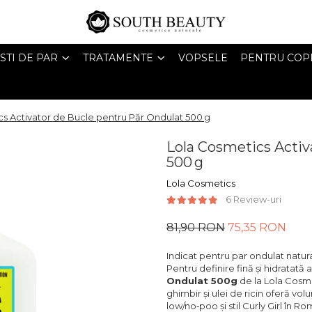
STI DE PAR
TRATAMENTE
VOPSELE
PENTRU COPI
s Activator de Bucle pentru Păr Ondulat 500 g
Lola Cosmetics Activ
500 g
Lola Cosmetics
6 Review-uri
81,90 RON
75,35 RON
Indicat pentru par ondulat natura
Pentru definire fină și hidratată 
Ondulat 500g
de la Lola Cosme
ghimbir și ulei de ricin oferă volum
low/no‑poo și stil Curly Girl în R