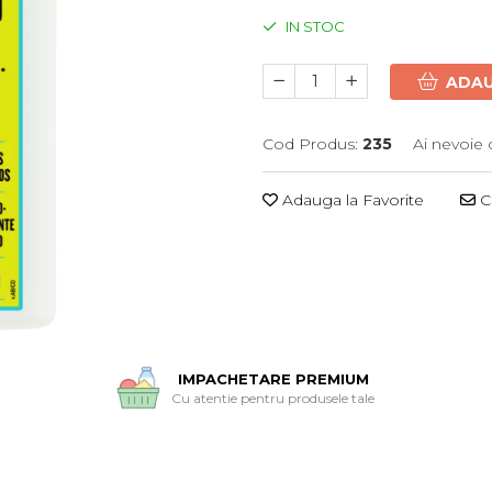
IN STOC
ADAU
Cod Produs:
235
Ai nevoie 
Adauga la Favorite
Ce
IMPACHETARE PREMIUM
Cu atentie pentru produsele tale