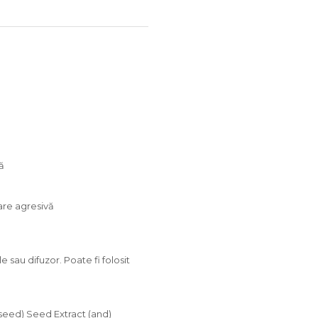
ă
xare agresivă
sau difuzor. Poate fi folosit
nseed) Seed Extract (and)