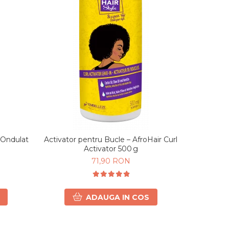
-8%
i Ondulat
Activator pentru Bucle – AfroHair Curl
Activator 
Activator 500 g
71,90 RON
7
ADAUGA IN COS