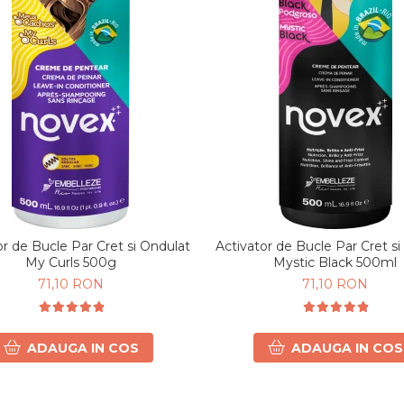
or de Bucle Par Cret si Ondulat
Activator de Bucle Par Cret s
My Curls 500g
Mystic Black 500ml
71,10 RON
71,10 RON
ADAUGA IN COS
ADAUGA IN COS