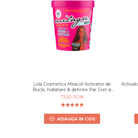
Lola Cosmetics Miracol! Activator de
Activat
Bucle, hidratare & definire Par Cret si
Ondulat 450g
73,50 RON
ADAUGA IN COS