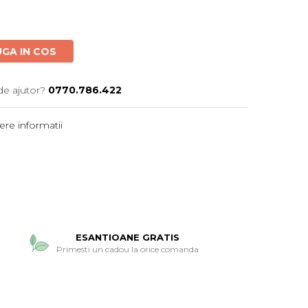
GA IN COS
de ajutor?
0770.786.422
re informatii
ESANTIOANE GRATIS
Primesti un cadou la orice comanda