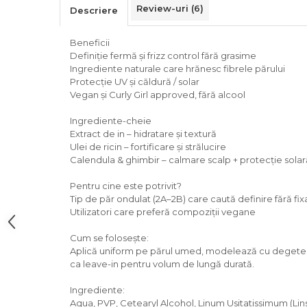
Review-uri
(6)
Descriere
Beneficii
Definiție fermă și frizz control fără grasime
Ingrediente naturale care hrănesc fibrele părului
Protecție UV și căldură / solar
Vegan și Curly Girl approved, fără alcool
Ingrediente-cheie
Extract de in – hidratare și textură
Ulei de ricin – fortificare și strălucire
Calendula & ghimbir – calmare scalp + protecție solar
Pentru cine este potrivit?
Tip de păr ondulat (2A–2B) care caută definire fără fi
Utilizatori care preferă compoziții vegane
Cum se folosește:
Aplică uniform pe părul umed, modelează cu degetele 
ca leave-in pentru volum de lungă durată.
Ingrediente:
Aqua, PVP, Cetearyl Alcohol, Linum Usitatissimum (Li