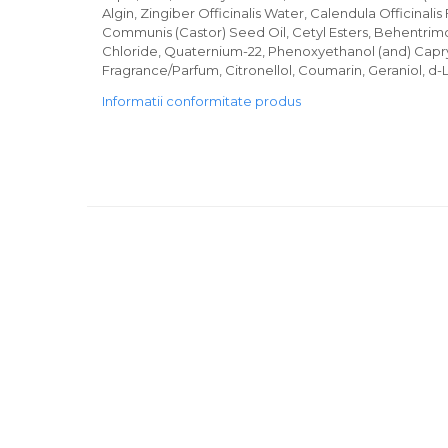
Algin, Zingiber Officinalis Water, Calendula Officinalis
Communis (Castor) Seed Oil, Cetyl Esters, Behentri
Chloride, Quaternium-22, Phenoxyethanol (and) Capryly
Fragrance/Parfum, Citronellol, Coumarin, Geraniol, d-
Informatii conformitate produs