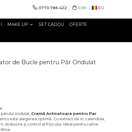
0770.786.422
0,00
RO
I
MAKE UP
SET CADOU
OFERTE
ator de Bucle pentru Păr Ondulat
l.
a părului ondulat,
Cremă Activatoare pentru Par
tics este alegerea optimă. Cu extract de in, calendula,
, strălucire și control al frizz‑ului. Ideal pentru rutine
omênia.