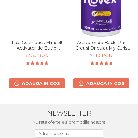
Lola Cosmetics Miracol!
Activator de Bucle Par
Activator de Bucle,
Cret si Ondulat My Curls
hidratare & definire Par
500g
73,50 RON
71,10 RON
Cret si Ondulat 450g
ADAUGA IN COS
ADAUGA IN COS
NEWSLETTER
Nu rata ofertele si promotiile noastre