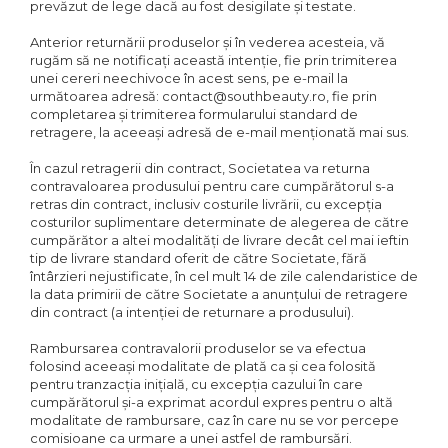
prevăzut de lege dacă au fost desigilate și testate.
Anterior returnării produselor și în vederea acesteia, vă
rugăm să ne notificați această intenție, fie prin trimiterea
unei cereri neechivoce în acest sens, pe e-mail la
următoarea adresă: contact@southbeauty.ro, fie prin
completarea și trimiterea formularului standard de
retragere, la aceeași adresă de e-mail menționată mai sus.
În cazul retragerii din contract, Societatea va returna
contravaloarea produsului pentru care cumpărătorul s-a
retras din contract, inclusiv costurile livrării, cu excepția
costurilor suplimentare determinate de alegerea de către
cumpărător a altei modalități de livrare decât cel mai ieftin
tip de livrare standard oferit de către Societate, fără
întârzieri nejustificate, în cel mult 14 de zile calendaristice de
la data primirii de către Societate a anunțului de retragere
din contract (a intenției de returnare a produsului).
Rambursarea contravalorii produselor se va efectua
folosind aceeași modalitate de plată ca și cea folosită
pentru tranzacția inițială, cu excepția cazului în care
cumpărătorul și-a exprimat acordul expres pentru o altă
modalitate de rambursare, caz în care nu se vor percepe
comisioane ca urmare a unei astfel de rambursări.