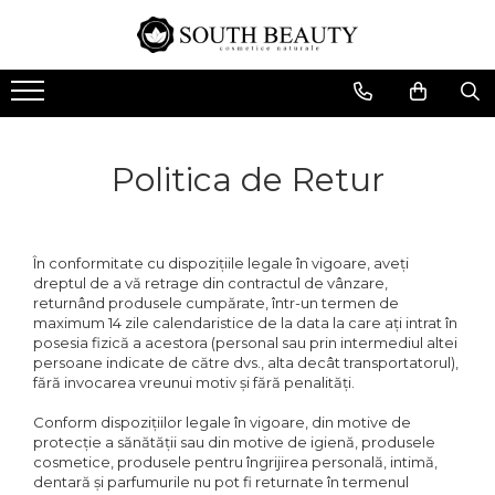
Sampoane
Balsam
Styling
Masti de Par
Tratamente
Make Up
Cresterea Parului
Cresterea Parului
Activatoare de Bucle
Hidratare
Cresterea Parului
Blush & Iluminator
Par Deteriorat
Par Deteriorat
Indesirea Parului
Nutritie
Indreptarea Parului
Buze
Politica de Retur
Par Uscat
Par Uscat
Netezirea Parului
Reconstructie
Keratina
Ochi
Par Gras
Par Gras
Par Cret si Ondulat
Par Deteriorat
Netezirea Parului
Par Blond
Par Blond
Par Normal
Par Uscat
Tratament Scalp
În conformitate cu dispozițiile legale în vigoare, aveți
dreptul de a vă retrage din contractul de vânzare,
Par Vopsit
Par Vopsit
Protectie Termica
Par Blond
Uleiuri
returnând produsele cumpărate, într-un termen de
maximum 14 zile calendaristice de la data la care ați intrat în
Par Drept
Par Drept
Varfuri Despicate
Par Vopsit
posesia fizică a acestora (personal sau prin intermediul altei
Par Normal
Par Normal
Par Cret si Ondulat
persoane indicate de către dvs., alta decât transportatorul),
fără invocarea vreunui motiv și fără penalități.
Par Cret si Ondulat
Par Cret si Ondulat
Aprobat Curly Girl
Conform dispozițiilor legale în vigoare, din motive de
Aprobat Curly Girl
Aprobat Curly Girl
protecție a sănătății sau din motive de igienă, produsele
Sampon Fara Sulfati
cosmetice, produsele pentru îngrijirea personală, intimă,
dentară și parfumurile nu pot fi returnate în termenul