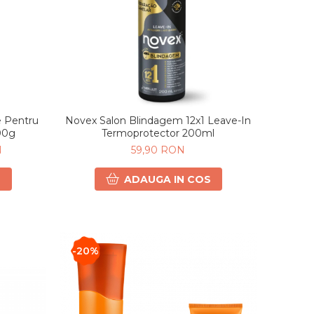
e Pentru
Novex Salon Blindagem 12x1 Leave-In
00g
Termoprotector 200ml
N
59,90 RON
S
ADAUGA IN COS
-20%