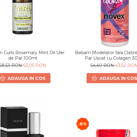
en Curls Rosemary Mint Oil Ulei
Balsam Modelator fara Clatir
de Par 100ml
Par Uscat cu Colagen 3
68,53 RON
63,05 RON
54,40 RON
43,52 RO
ADAUGA IN COS
ADAUGA IN CO
-8%