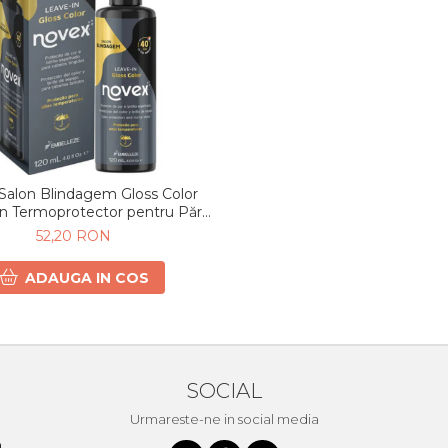
Salon Blindagem Gloss Color
n Termoprotector pentru Păr
Vopsit 120 ml
52,20 RON
ADAUGA IN COS
SOCIAL
Urmareste-ne in social media