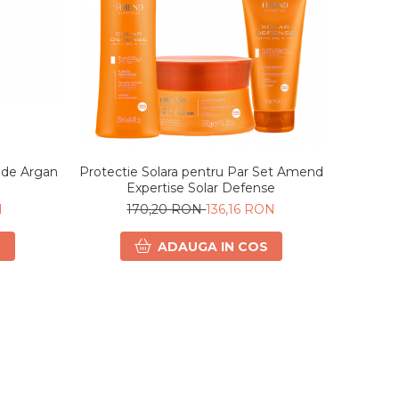
Protectie Solara pentru Par Set Amend
i de Argan
Expertise Solar Defense
170,20 RON
136,16 RON
N
ADAUGA IN COS
S