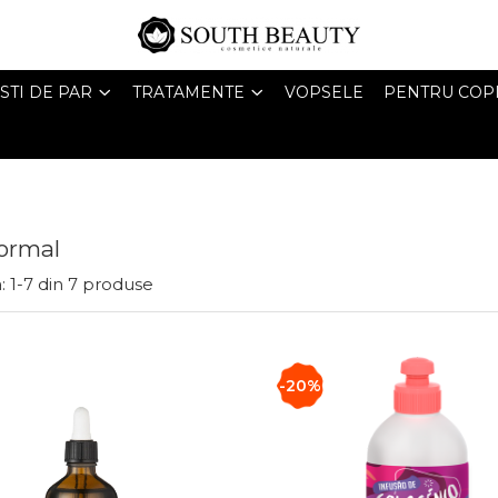
STI DE PAR
TRATAMENTE
VOPSELE
PENTRU COPI
ormal
:
1-
7
din
7
produse
-20%