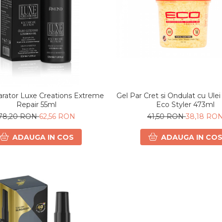
arator Luxe Creations Extreme
Gel Par Cret si Ondulat cu Ule
Repair 55ml
Eco Styler 473ml
78,20 RON
62,56 RON
41,50 RON
38,18 RO
ADAUGA IN COS
ADAUGA IN CO