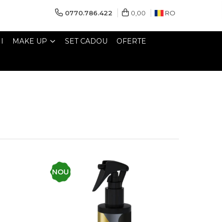
0770.786.422
0,00
RO
I
MAKE UP
SET CADOU
OFERTE
NOU