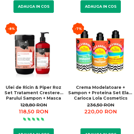
ADAUGA IN COS
ADAUGA IN COS
-8%
-7%
Ulei de Ricin & Piper Roz
Crema Modelatoare +
Set Tratament Cresterea
Sampon + Proteina Set Ela e
Parului Sampon + Masca
Carioca Lola Cosmetics
128,80 RON
236,50 RON
118,50 RON
220,00 RON