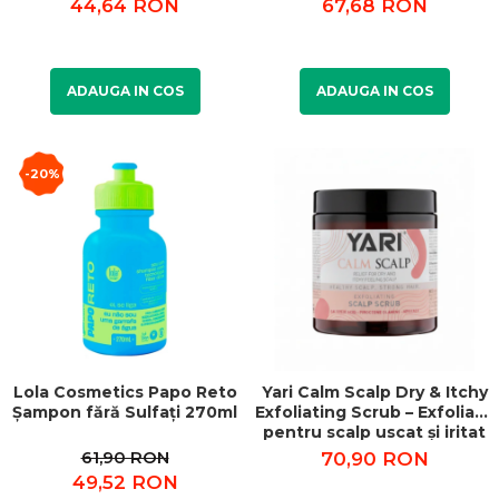
44,64 RON
67,68 RON
ADAUGA IN COS
ADAUGA IN COS
-20%
Lola Cosmetics Papo Reto
Yari Calm Scalp Dry & Itchy
Șampon fără Sulfați 270ml
Exfoliating Scrub – Exfoliant
pentru scalp uscat și iritat
240 ml
61,90 RON
70,90 RON
49,52 RON