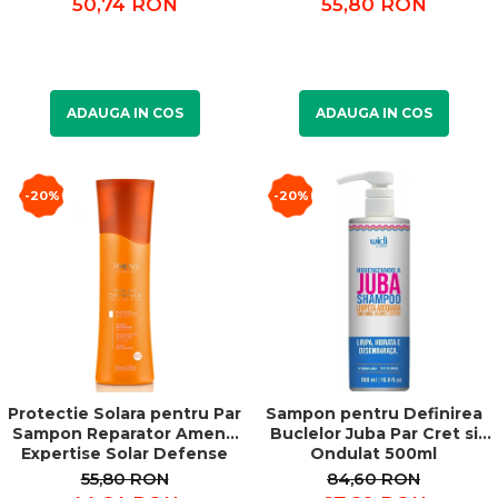
50,74 RON
55,80 RON
ADAUGA IN COS
ADAUGA IN COS
-20%
-20%
Protectie Solara pentru Par
Sampon pentru Definirea
Sampon Reparator Amend
Buclelor Juba Par Cret si
Expertise Solar Defense
Ondulat 500ml
250ml
55,80 RON
84,60 RON