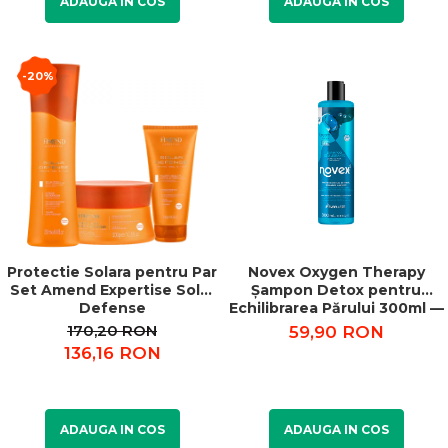
ADAUGA IN COS
ADAUGA IN COS
-20%
Protectie Solara pentru Par
Novex Oxygen Therapy
Set Amend Expertise Solar
Șampon Detox pentru
Defense
Echilibrarea Părului 300ml —
Scalp Detox
170,20 RON
59,90 RON
136,16 RON
ADAUGA IN COS
ADAUGA IN COS