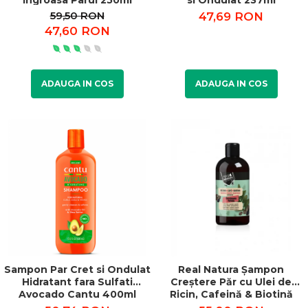
Ingroasa Parul 250ml
si Ondulat 237ml
59,50 RON
47,69 RON
47,60 RON
ADAUGA IN COS
ADAUGA IN COS
Sampon Par Cret si Ondulat
Real Natura Șampon
Hidratant fara Sulfati
Creștere Păr cu Ulei de
Avocado Cantu 400ml
Ricin, Cafeină & Biotină
300ml