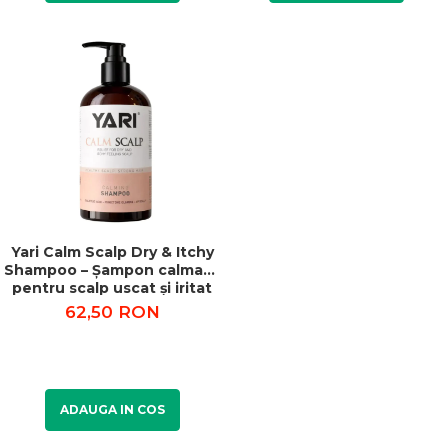
Yari Calm Scalp Dry & Itchy
Shampoo – Șampon calmant
pentru scalp uscat și iritat
360 ml
62,50 RON
ADAUGA IN COS