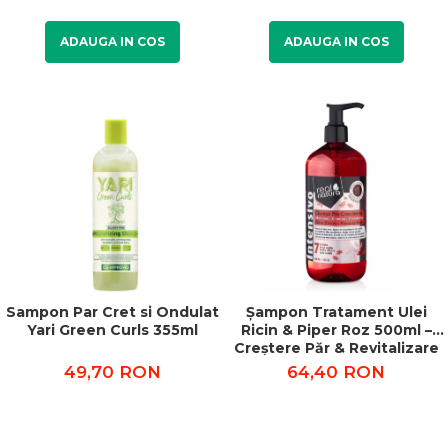
ADAUGA IN COS
ADAUGA IN COS
Sampon Par Cret si Ondulat
Șampon Tratament Ulei
Yari Green Curls 355ml
Ricin & Piper Roz 500ml –
Creștere Păr & Revitalizare
Scalp
49,70 RON
64,40 RON