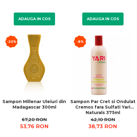
ADAUGA IN COS
ADAUGA IN COS
-20%
-8%
Sampon Millenar Uleiuri din
Sampon Par Cret si Ondulat
Madagascar 300ml
Cremos fara Sulfati Yari
Naturals 375ml
67,20 RON
42,10 RON
53,76 RON
38,73 RON