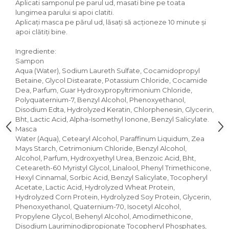
Aplicati samponul pe parul ud, masati bine pe toata
lungimea parului si apoi clatiti.
Aplicaţi masca pe părul ud, lăsaţi să acţioneze 10 minute şi
apoi clătiţi bine.
Ingrediente:
Sampon
Aqua (Water), Sodium Laureth Sulfate, Cocamidopropyl
Betaine, Glycol Distearate, Potassium Chloride, Cocamide
Dea, Parfum, Guar Hydroxypropyltrimonium Chloride,
Polyquaternium-7, Benzyl Alcohol, Phenoxyethanol,
Disodium Edta, Hydrolyzed Keratin, Chlorphenesin, Glycerin,
Bht, Lactic Acid, Alpha-Isomethyl Ionone, Benzyl Salicylate.
Masca
Water (Aqua), Cetearyl Alcohol, Paraffinum Liquidum, Zea
Mays Starch, Cetrimonium Chloride, Benzyl Alcohol,
Alcohol, Parfum, Hydroxyethyl Urea, Benzoic Acid, Bht,
Ceteareth-60 Myristyl Glycol, Linalool, Phenyl Trimethicone,
Hexyl Cinnamal, Sorbic Acid, Benzyl Salicylate, Tocopheryl
Acetate, Lactic Acid, Hydrolyzed Wheat Protein,
Hydrolyzed Corn Protein, Hydrolyzed Soy Protein, Glycerin,
Phenoxyethanol, Quaternium-70, Isocetyl Alcohol,
Propylene Glycol, Behenyl Alcohol, Amodimethicone,
Disodium Lauriminodipropionate Tocopheryl Phosphates,