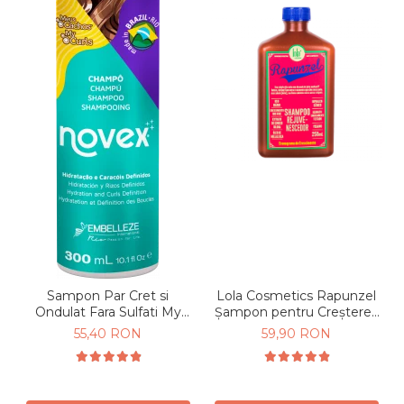
Sampon Par Cret si
Lola Cosmetics Rapunzel
Ondulat Fara Sulfati My
Șampon pentru Creșterea
Curls 300ml
Părului 250 ml
55,40 RON
59,90 RON