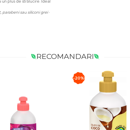
un plus de strălucire. Ideal
parabeni sau siliconi grei ·
RECOMANDARI
-20%