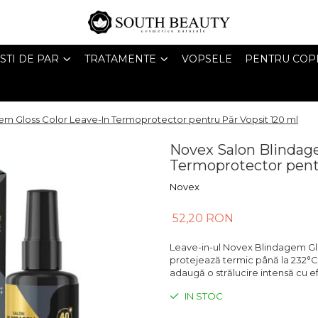
STI DE PAR
TRATAMENTE
VOPSELE
PENTRU COPI
m Gloss Color Leave-In Termoprotector pentru Păr Vopsit 120 ml
Novex Salon Blindage
Termoprotector pent
Novex
52,20 RON
Leave-in-ul Novex Blindagem Glos
protejează termic până la 232°C,
adaugă o strălucire intensă cu ef
IN STOC