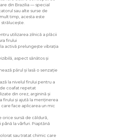
re din Brazilia — special
catorul sau alte surse de
 mult timp, acesta este
 strălucește.
ru utilizarea zilnică a plăcii
a firului
a activă prelungește vibrația
zibilă, aspect sănătos și
ează părul și lasă o senzație
ă la nivelul firului pentru a
 de coafat repetat
zate din orez, arginină și
 firului și ajută la menținerea
l care face aplicarea un mic
e orice sursă de căldură,
 până la vârfuri. Piaptănă
olorat sau tratat chimic care