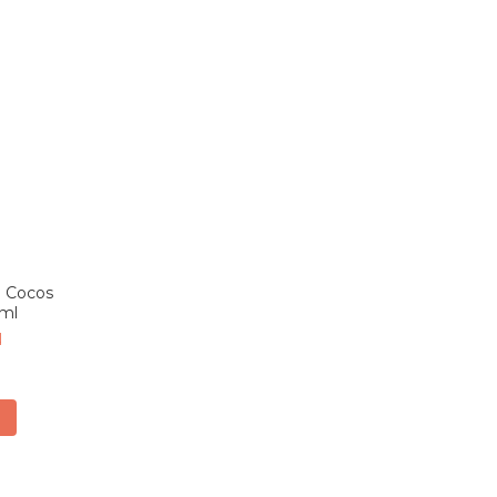
e Cocos
 ml
N