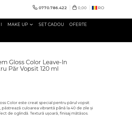
0770.786.422
0,00
RO
I
MAKE UP
SET CADOU
OFERTE
m Gloss Color Leave-In
ru Păr Vopsit 120 ml
s Color este creat special pentru părul vopsit:
 păstrează culoarea vibrantă până la 40 de zile și
ect de oglindă. Textură ușoară, finisaj mătăsos.