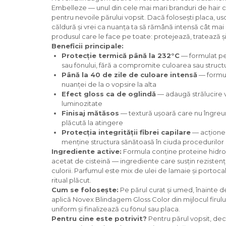
Embelleze — unul din cele mai mari branduri de hair ca
pentru nevoile părului vopsit. Dacă folosești placa, us
căldură și vrei ca nuanța ta să rămână intensă cât mai
produsul care le face pe toate: protejează, tratează și
Beneficii principale:
Protecție termică până la 232°C
— formulat pent
sau fönului, fără a compromite culoarea sau structur
Până la 40 de zile de culoare intensă
— formul
nuanței de la o vopsire la alta
Efect gloss ca de oglindă
— adaugă strălucire vi
luminozitate
Finisaj mătăsos
— textură ușoară care nu îngreun
plăcută la atingere
Protecția integrității fibrei capilare
— acționeaz
menține structura sănătoasă în ciuda procedurilor
Ingrediente active:
Formula conține proteine hidroli
acetat de cisteină — ingrediente care susțin rezistența
culorii. Parfumul este mix de ulei de lamaie și portoca
ritual plăcut.
Cum se folosește:
Pe părul curat și umed, înainte d
aplică Novex Blindagem Gloss Color din mijlocul firului
uniform și finalizează cu fönul sau placa.
Pentru cine este potrivit?
Pentru părul vopsit, dec