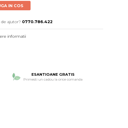
GA IN COS
 de ajutor?
0770.786.422
re informatii
ESANTIOANE GRATIS
Primesti un cadou la orice comanda