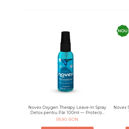
NOU
Novex Oxygen Therapy Leave-In Spray
Novex S
Detox pentru Păr 100ml — Protecție
Zilnică Fără Clătire
59,90 RON