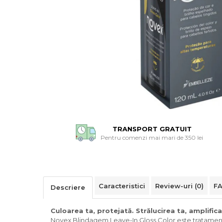
TRANSPORT GRATUIT
Pentru comenzi mai mari de 350 lei
Caracteristici
Review-uri
(0)
F
Descriere
Culoarea ta, protejată. Strălucirea ta, amplifica
Novex Blindagem Leave-In Gloss Color este tratament