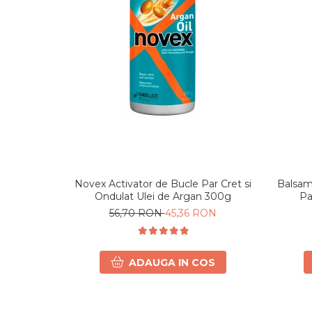
Novex Activator de Bucle Par Cret si
Balsam 
Ondulat Ulei de Argan 300g
Pa
56,70 RON
45,36 RON
ADAUGA IN COS