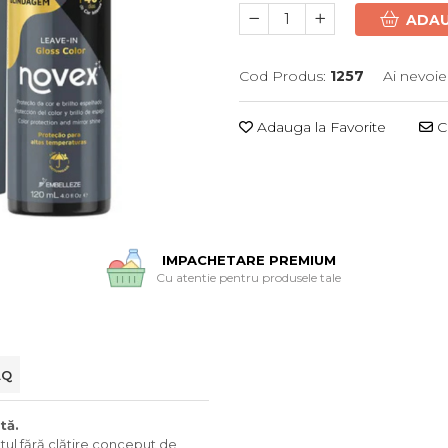
ADAU
Cod Produs:
1257
Ai nevoie
Adauga la Favorite
Ce
IMPACHETARE PREMIUM
Cu atentie pentru produsele tale
AQ
tă.
ul fără clătire conceput de