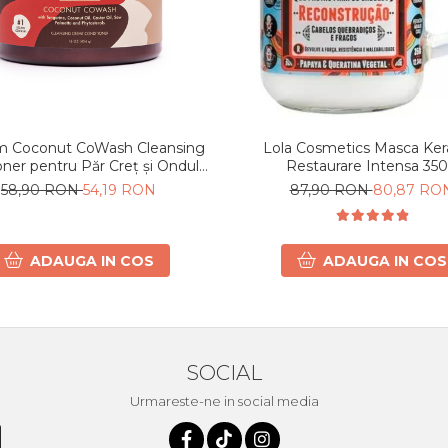
m Coconut CoWash Cleansing
Lola Cosmetics Masca Ker
oner pentru Păr Creț și Ondulat
Restaurare Intensa 35
454g
58,90 RON
54,19 RON
87,90 RON
80,87 RO
ADAUGA IN COS
ADAUGA IN COS
SOCIAL
Urmareste-ne in social media