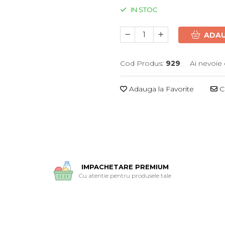
IN STOC
ADAU
Cod Produs:
929
Ai nevoie 
Adauga la Favorite
Ce
IMPACHETARE PREMIUM
Cu atentie pentru produsele tale