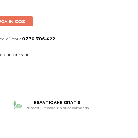
GA IN COS
de ajutor?
0770.786.422
re informatii
ESANTIOANE GRATIS
Primesti un cadou la orice comanda