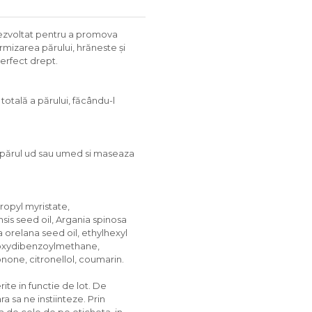
t dezvoltat pentru a promova
ormizarea părului, hrăneste și
perfect drept.
otală a părului, făcându-l
e părul ud sau umed si maseaza
propyl myristate,
is seed oil, Argania spinosa
xa orelana seed oil, ethylhexyl
hoxydibenzoylmethane,
onone, citronellol, coumarin.
rite in functie de lot. De
 sa ne instiinteze. Prin