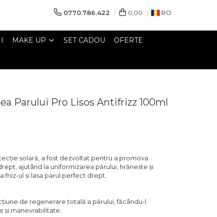
0770.786.422
0,00
RO
I
MAKE UP
SET CADOU
OFERTE
ea Parului Pro Lisos Antifrizz 100ml
rotecție solară, a fost dezvoltat pentru a promova
drept, ajutând la uniformizarea părului, hrăneste și
friiz-ul si lasa parul perfect drept.
țiune de regenerare totală a părului, făcându-l
e și manevrabilitate.