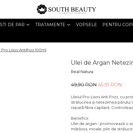
STI DE PAR
TRATAMENTE
VOPSELE
PENTRU COPI
Pro Lisos Antifrizz 100ml
Ulei de Argan Netezir
Real Natura
49,90 RON
45,91 RON
Uleiul Pro-Lisos Anti Frizz, cu p
strălucirea și netezimea părului 
reparâ fibra capilară. Controleaza 
Beneficii:
Ulei de argan - promovează o ac
mătăsos, moale, plin de strălucir