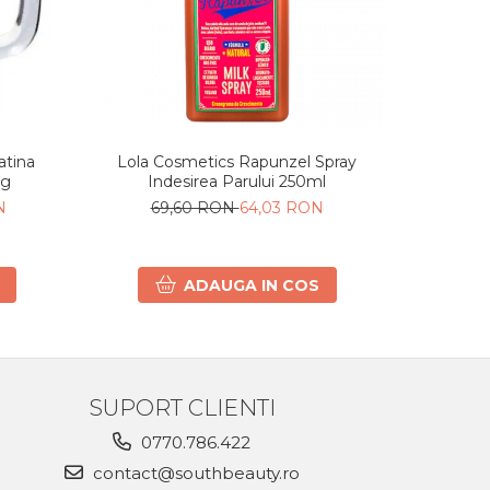
-20%
atina
Lola Cosmetics Rapunzel Spray
Sampon 
0g
Indesirea Parului 250ml
N
69,60 RON
64,03 RON
5
ADAUGA IN COS
SUPORT CLIENTI
0770.786.422
contact@southbeauty.ro