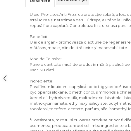
Descriere
Uleiul Pro-Lisos Anti Frizz, cu protecție solară, a fos
strălucirea și netezimea părului drept, ajutând la unif
reparâ fibra capilară. Controleaza friiz-ul si lasa parul 
Beneficii:
Ulei de argan - promovează o acțiune de regenerare t
mătăsos, moale, plin de strălucire și manevrabilitate.
Mod de Folosire:
Pune o cantitate mică de produs în mână și aplică p
ușor. Nu clati.
Ingrediente:
Paraffinum liquidum, caprylic/capric triglyceride*, iso
cyclopentasiloxane, dimethiconol, simmondsia chinens
kernel oil, hydrolyzed silk, maltodextrin, bisabolol, bi
methoxycinnamate, ethylhexyl salicylate, butyl met
tocoferol, tocoferol acetate, parfum, alfa-isomethyl.i
*Consistenta, mirosul si culoarea produselor pot fi dife
asemenea, producatorii pot schimba ingredientele fara