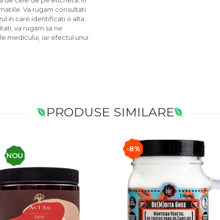
ta de cele de pe eticheta, in
matiile. Va rugam consultati
l in care identificati o alta
itati, va rugam sa ne
ile medicului, iar efectul unui
PRODUSE SIMILARE
-8%
NOU