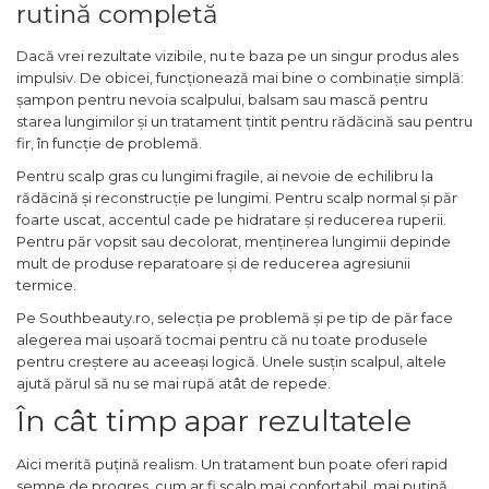
rutină completă
Dacă vrei rezultate vizibile, nu te baza pe un singur produs ales
impulsiv. De obicei, funcționează mai bine o combinație simplă:
șampon pentru nevoia scalpului, balsam sau mască pentru
starea lungimilor și un tratament țintit pentru rădăcină sau pentru
fir, în funcție de problemă.
Pentru scalp gras cu lungimi fragile, ai nevoie de echilibru la
rădăcină și reconstrucție pe lungimi. Pentru scalp normal și păr
foarte uscat, accentul cade pe hidratare și reducerea ruperii.
Pentru păr vopsit sau decolorat, menținerea lungimii depinde
mult de produse reparatoare și de reducerea agresiunii
termice.
Pe Southbeauty.ro, selecția pe problemă și pe tip de păr face
alegerea mai ușoară tocmai pentru că nu toate produsele
pentru creștere au aceeași logică. Unele susțin scalpul, altele
ajută părul să nu se mai rupă atât de repede.
În cât timp apar rezultatele
Aici merită puțină realism. Un tratament bun poate oferi rapid
semne de progres, cum ar fi scalp mai confortabil, mai puțină