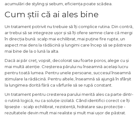
acumulări de styling și sebum, eficiența poate scădea.
Cum știi că ai ales bine
Un tratament potrivit nu trebuie să îți complice rutina. Din contră,
ar trebui să se integreze ușor și să îți ofere semne clare că mergi
în direcția bună: scalp mai echilibrat, mai puține fire rupte, un
aspect mai dens la rădăcină și lungimi care încep să se păstreze
mai bine de la o lună la alta.
Dacă ai păr creț, vopsit, decolorat sau foarte poros, alege cu și
mai multă atenție. Creșterea părului nu înseamnă același lucru
pentru toată lumea. Pentru unele persoane, succesul înseamnă
stimulare la rădăcină. Pentru altele, înseamnă să ajungă în sfârșit
la lungimea dorită fără ca vârfurile să se rupă constant.
Un tratament pentru cresterea parului merită ales ca parte dintr-
o rutină logică, nu ca soluție izolată. Când identifici corect ce îți
lipsește - scalp echilibrat, rezistență, hidratare sau protecție -
rezultatele devin mult mai realiste și mult mai ușor de păstrat.