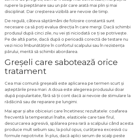
rupere la pieptănare sau un păr care arată mai plin și mai
disciplinat. Dar creșterea vizibilă are nevoie de timp.
De regulă, câteva săptămâni de folosire constantă sunt
necesare ca să poți evalua direcția în care mergi. Dacă schimbi
produsul după cinci zile, nu vei ști niciodată ce ți se potrivește.
Pe de altă parte, dacă după o perioadă corectă de testare nu
vezi nicio îmbunătățire în confortul scalpului sau în rezistența
părului, merită să schimbi abordarea.
Greșeli care sabotează orice
tratament
Cea mai comună greșeală este aplicarea pe termen scurt și
așteptările prea mari. A doua este alegerea produsului doar
după popularitate, fără să ții cont dacă ai nevoie de stimulare la
rădăcină sau de reparare pe lungimi.
Mai apar și alte obiceiuri care încetinesc rezultatele: coafarea
frecventă la temperaturi înalte, elasticele care taie firul,
descurcarea agresivă, spălarea prea rară a scalpului când acesta
produce mult sebum sau, la polul opus, curățarea excesivă cu
formule nepotrivite. În plus, dacă aplici serum de scalp peste