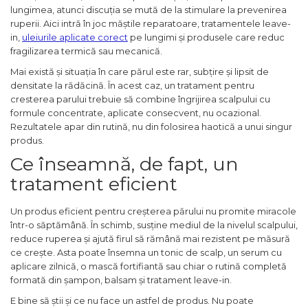
lungimea, atunci discuția se mută de la stimulare la prevenirea
ruperii. Aici intră în joc măștile reparatoare, tratamentele leave-
in,
uleiurile aplicate corect
pe lungimi și produsele care reduc
fragilizarea termică sau mecanică.
Mai există și situația în care părul este rar, subțire și lipsit de
densitate la rădăcină. În acest caz, un tratament pentru
cresterea parului trebuie să combine îngrijirea scalpului cu
formule concentrate, aplicate consecvent, nu ocazional.
Rezultatele apar din rutină, nu din folosirea haotică a unui singur
produs.
Ce înseamnă, de fapt, un
tratament eficient
Un produs eficient pentru creșterea părului nu promite miracole
într-o săptămână. În schimb, susține mediul de la nivelul scalpului,
reduce ruperea și ajută firul să rămână mai rezistent pe măsură
ce crește. Asta poate însemna un tonic de scalp, un serum cu
aplicare zilnică, o mască fortifiantă sau chiar o rutină completă
formată din șampon, balsam și tratament leave-in.
E bine să știi și ce nu face un astfel de produs. Nu poate