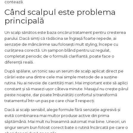
contează.
Când scalpul este problema
principală
Un scalp sănătos este baza oricărui tratament pentru cresterea
parului. Dacă simți că rădăcina se îngrașă foarte repede, ai
senzație de mâncărime sau folosești mult styling, începe cu
curățarea corectă. Un șampon blând pentru uz regulat,
completat periodic de o formulă clarifiantă, poate face o
diferență reală.
După spălare, un tonic sau un serum de scalp aplicat direct pe
cărări este una dintre cele mai simple metode de a susține
rutina. Nu ai nevoie de cantități mari. Mai important este să aplici
constant și să masezi ușor câteva minute. Masajul nu crește părul
peste noapte, dar poate îmbunătăți confortul și transformă
tratamentul într-un pas pe care chiar îl respecți.
Dacă ai scalp sensibil, alege formule fără senzație agresivă și
evită combinarea mai multor produse active din prima
săptămână. Mai mult nu înseamnă automat mai bine. Uneori, un
singur serum bun folosit corect bate o rutină încărcată pe care o