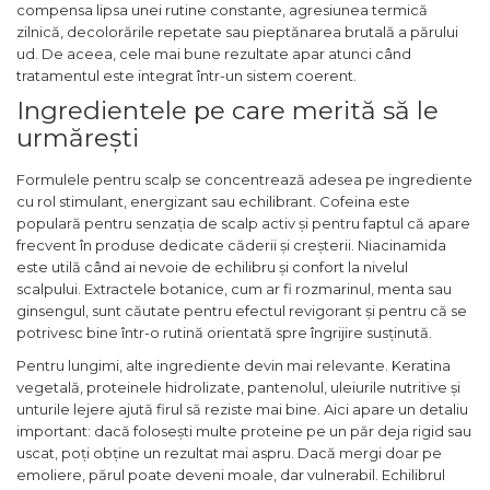
compensa lipsa unei rutine constante, agresiunea termică
zilnică, decolorările repetate sau pieptănarea brutală a părului
ud. De aceea, cele mai bune rezultate apar atunci când
tratamentul este integrat într-un sistem coerent.
Ingredientele pe care merită să le
urmărești
Formulele pentru scalp se concentrează adesea pe ingrediente
cu rol stimulant, energizant sau echilibrant. Cofeina este
populară pentru senzația de scalp activ și pentru faptul că apare
frecvent în produse dedicate căderii și creșterii. Niacinamida
este utilă când ai nevoie de echilibru și confort la nivelul
scalpului. Extractele botanice, cum ar fi rozmarinul, menta sau
ginsengul, sunt căutate pentru efectul revigorant și pentru că se
potrivesc bine într-o rutină orientată spre îngrijire susținută.
Pentru lungimi, alte ingrediente devin mai relevante. Keratina
vegetală, proteinele hidrolizate, pantenolul, uleiurile nutritive și
unturile lejere ajută firul să reziste mai bine. Aici apare un detaliu
important: dacă folosești multe proteine pe un păr deja rigid sau
uscat, poți obține un rezultat mai aspru. Dacă mergi doar pe
emoliere, părul poate deveni moale, dar vulnerabil. Echilibrul