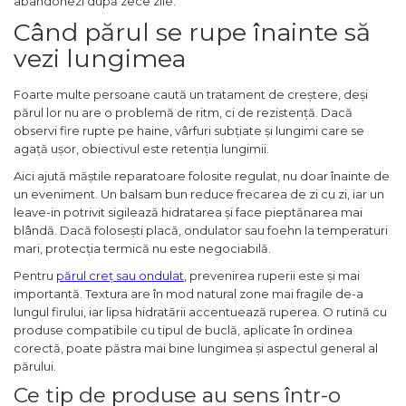
abandonezi după zece zile.
Când părul se rupe înainte să
vezi lungimea
Foarte multe persoane caută un tratament de creștere, deși
părul lor nu are o problemă de ritm, ci de rezistență. Dacă
observi fire rupte pe haine, vârfuri subțiate și lungimi care se
agață ușor, obiectivul este retenția lungimii.
Aici ajută măștile reparatoare folosite regulat, nu doar înainte de
un eveniment. Un balsam bun reduce frecarea de zi cu zi, iar un
leave-in potrivit sigilează hidratarea și face pieptănarea mai
blândă. Dacă folosești placă, ondulator sau foehn la temperaturi
mari, protecția termică nu este negociabilă.
Pentru
părul creț sau ondulat
, prevenirea ruperii este și mai
importantă. Textura are în mod natural zone mai fragile de-a
lungul firului, iar lipsa hidratării accentuează ruperea. O rutină cu
produse compatibile cu tipul de buclă, aplicate în ordinea
corectă, poate păstra mai bine lungimea și aspectul general al
părului.
Ce tip de produse au sens într-o