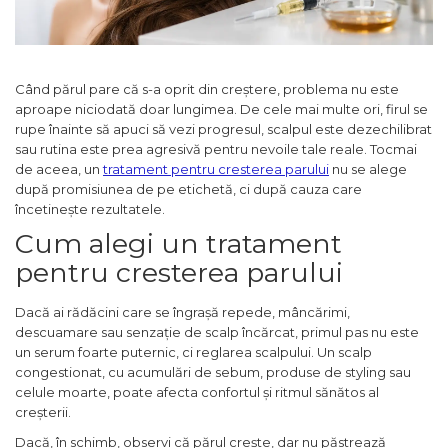
Când părul pare că s-a oprit din creștere, problema nu este
aproape niciodată doar lungimea. De cele mai multe ori, firul se
rupe înainte să apuci să vezi progresul, scalpul este dezechilibrat
sau rutina este prea agresivă pentru nevoile tale reale. Tocmai
de aceea, un
tratament pentru cresterea parului
nu se alege
după promisiunea de pe etichetă, ci după cauza care
încetinește rezultatele.
Cum alegi un tratament
pentru cresterea parului
Dacă ai rădăcini care se îngrașă repede, mâncărimi,
descuamare sau senzație de scalp încărcat, primul pas nu este
un serum foarte puternic, ci reglarea scalpului. Un scalp
congestionat, cu acumulări de sebum, produse de styling sau
celule moarte, poate afecta confortul și ritmul sănătos al
creșterii.
Dacă, în schimb, observi că părul crește, dar nu păstrează