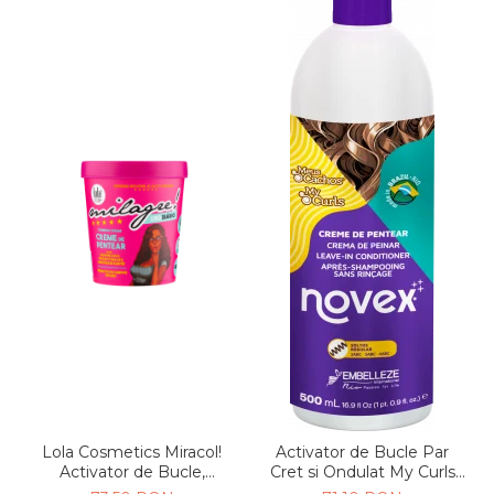
Lola Cosmetics Miracol!
Activator de Bucle Par
Activator de Bucle,
Cret si Ondulat My Curls
hidratare & definire Par
500g