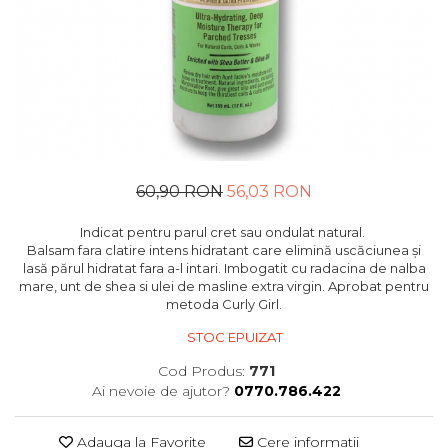
60,90 RON
56,03 RON
Indicat pentru parul cret sau ondulat natural.
Balsam fara clatire intens hidratant care elimină uscăciunea și
lasă părul hidratat fara a-l intari. Imbogatit cu radacina de nalba
mare, unt de shea si ulei de masline extra virgin. Aprobat pentru
metoda Curly Girl.
STOC EPUIZAT
Cod Produs:
771
Ai nevoie de ajutor?
0770.786.422
Adauga la Favorite
Cere informatii