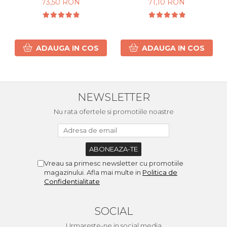
73,50 RON
71,10 RON
Cret si Ondulat 450g
ADAUGA IN COS
ADAUGA IN COS
NEWSLETTER
Nu rata ofertele si promotiile noastre
Vreau sa primesc newsletter cu promotiile
magazinului. Afla mai multe in
Politica de
Confidentialitate
SOCIAL
Urmareste-ne in social media