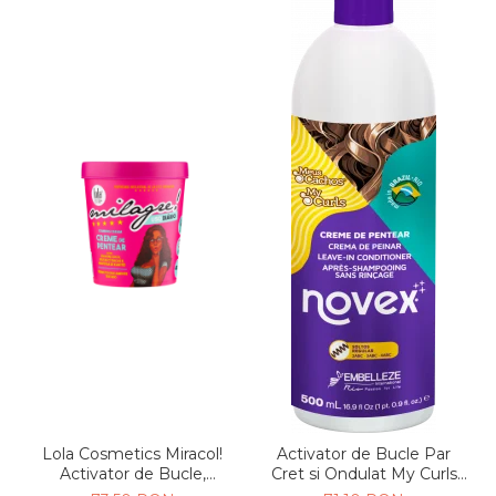
Lola Cosmetics Miracol!
Activator de Bucle Par
Activator de Bucle,
Cret si Ondulat My Curls
hidratare & definire Par
500g