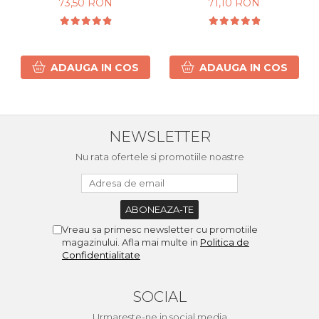
73,50 RON
71,10 RON
Cret si Ondulat 450g
ADAUGA IN COS
ADAUGA IN COS
NEWSLETTER
Nu rata ofertele si promotiile noastre
Vreau sa primesc newsletter cu promotiile
magazinului. Afla mai multe in
Politica de
Confidentialitate
SOCIAL
Urmareste-ne in social media