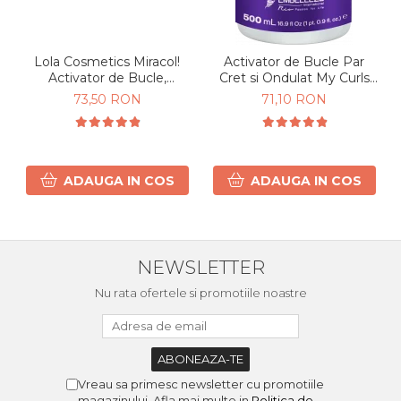
Lola Cosmetics Miracol!
Activator de Bucle Par
Activator de Bucle,
Cret si Ondulat My Curls
hidratare & definire Par
500g
73,50 RON
71,10 RON
Cret si Ondulat 450g
ADAUGA IN COS
ADAUGA IN COS
NEWSLETTER
Nu rata ofertele si promotiile noastre
Vreau sa primesc newsletter cu promotiile
magazinului. Afla mai multe in
Politica de