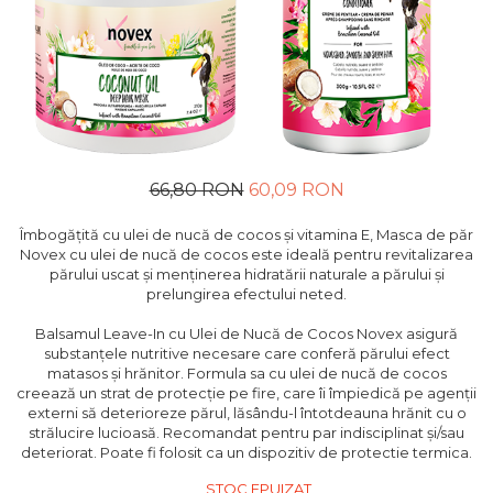
66,80 RON
60,09 RON
Îmbogățită cu ulei de nucă de cocos și vitamina E, Masca de păr
Novex cu ulei de nucă de cocos este ideală pentru revitalizarea
părului uscat și menținerea hidratării naturale a părului și
prelungirea efectului neted.
Balsamul Leave-In cu Ulei de Nucă de Cocos Novex asigură
substanțele nutritive necesare care conferă părului efect
matasos și hrănitor. Formula sa cu ulei de nucă de cocos
creează un strat de protecție pe fire, care îi împiedică pe agenții
externi să deterioreze părul, lăsându-l întotdeauna hrănit cu o
strălucire lucioasă. Recomandat pentru par indisciplinat și/sau
deteriorat. Poate fi folosit ca un dispozitiv de protectie termica.
STOC EPUIZAT