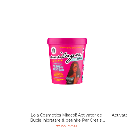
Lola Cosmetics Miracol! Activator de
Activat
Bucle, hidratare & definire Par Cret si
Ondulat 450g