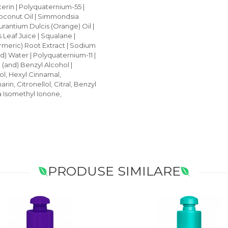
erin | Polyquaternium-55 |
oconut Oil | Simmondsia
urantium Dulcis (Orange) Oil |
Leaf Juice | Squalane |
meric) Root Extract | Sodium
 Water | Polyquaternium-11 |
(and) Benzyl Alcohol |
ol, Hexyl Cinnamal,
in, Citronellol, Citral, Benzyl
a Isomethyl Ionone,
PRODUSE SIMILARE