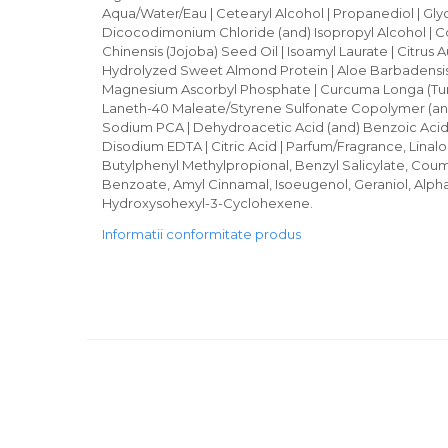
Aqua/Water/Eau | Cetearyl Alcohol | Propanediol | Glyc
Dicocodimonium Chloride (and) Isopropyl Alcohol | C
Chinensis (Jojoba) Seed Oil | Isoamyl Laurate | Citrus A
Hydrolyzed Sweet Almond Protein | Aloe Barbadensis 
Magnesium Ascorbyl Phosphate | Curcuma Longa (Tur
Laneth-40 Maleate/Styrene Sulfonate Copolymer (and)
Sodium PCA | Dehydroacetic Acid (and) Benzoic Acid 
Disodium EDTA | Citric Acid | Parfum/Fragrance, Linalo
Butylphenyl Methylpropional, Benzyl Salicylate, Coumar
Benzoate, Amyl Cinnamal, Isoeugenol, Geraniol, Alph
Hydroxysohexyl-3-Cyclohexene.
Informatii conformitate produs