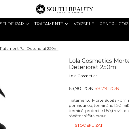
STI DE PAR
TRATAMENTE
VOPSELE
PENTRU COPI
Tratament Par Deteriorat 250ml
Lola Cosmetics Mort
Deteriorat 250ml
Lola Cosmetics
63,90 RON
58,79 RON
Tratamentul Morte Subita - ori îl 
permisiunea, terminând fără milă 
termică, protecție UV și reziste
sănătos și fără cusur.
STOC EPUIZAT