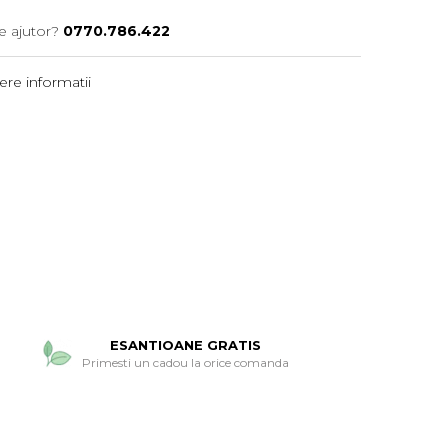
e ajutor?
0770.786.422
re informatii
ESANTIOANE GRATIS
Primesti un cadou la orice comanda