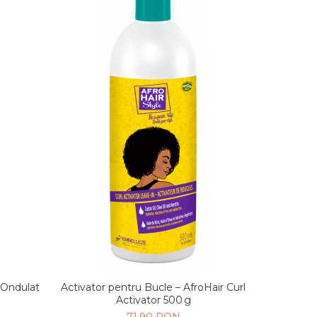
-8%
i Ondulat
Activator pentru Bucle – AfroHair Curl
Activator 
Activator 500 g