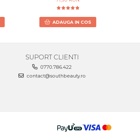
71,90 RON
7
ADAUGA IN COS
SUPORT CLIENTI
0770.786.422
contact@southbeauty.ro