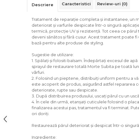
Caracteristici
Review-uri
(0)
Descriere
Tratament de reparație completa și instantanee, un 
deteriorat și varfurile despicate într-o singură aplicați
termică, protecție UV și rezistență. Tot ceea ce părul
deveni sănătos și fără cusur. Acest tratament poate fi u
bază pentru alte produse de styling.
Sugestie de utilizare:
1. Spălați și folositi balsam. Îndepărtați excesul de apă
sprayul de restaurare totală Morte Subita pe toată lun
vârfuri.
2. Folosind un pieptene, distribuiți uniform pentru a vă
este acoperit de produs, asigurând astfel repararea c
deteriorate, rupte sau despicate.
3. După distribuirea produsului, uscați părul cu un uscă
4. În cele din urmă, etanșați cuticulele folosind o plac
finalizarea acestui pas, tratamentul va fi terminat. Pu
ori doriți.
Restaurează părul deteriorat și despicat într-o singură
Ingrediente: