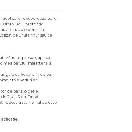
miracol care recuperează părul
e. Oferă luciu, protecție
 tau are nevoie pentru a
tilizat de unul singur sau ca
 utilizând un prosop, aplicați
gimea părului, mai intens la
 asigura că fiecare fir de păr
ompletă a varfurilor
tor de păr și o perie.
a de 2 sau 3 ori. După
teți repeta tratamentul de câte
 aplicație.