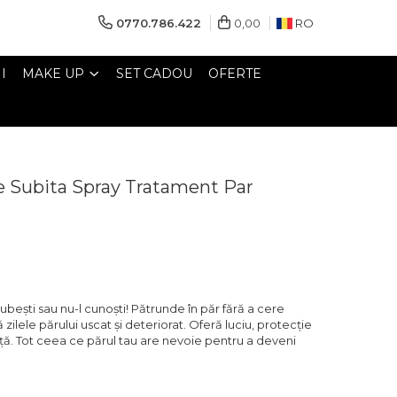
0770.786.422
0,00
RO
I
MAKE UP
SET CADOU
OFERTE
e Subita Spray Tratament Par
iubești sau nu-l cunoști! Pătrunde în păr fără a cere
zilele părului uscat și deteriorat. Oferă luciu, protecție
nță. Tot ceea ce părul tau are nevoie pentru a deveni