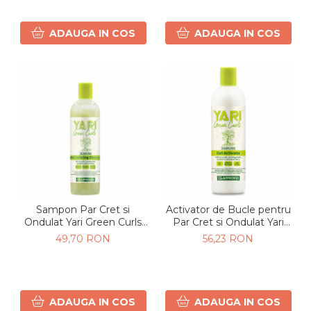
ADAUGA IN COS
ADAUGA IN COS
Sampon Par Cret si
Activator de Bucle pentru
Ondulat Yari Green Curls
Par Cret si Ondulat Yari
355ml
Green Curls 355ml
49,70 RON
56,23 RON
ADAUGA IN COS
ADAUGA IN COS