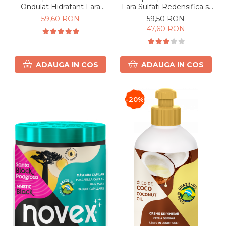
Ondulat Hidratant Fara
Fara Sulfati Redensifica si
Sulfati Mystic Black 300ml
Ingroasa Parul 250ml
59,60 RON
59,50 RON
47,60 RON
ADAUGA IN COS
ADAUGA IN COS
-20%