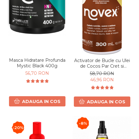
Masca Hidratare Profunda
Activator de Bucle cu Ulei
Mystic Black 400g
de Cocos Par Cret si
Ondulat 300 ml
56,70 RON
58,70 RON
46,96 RON
ADAUGA IN COS
ADAUGA IN COS
-8%
-20%