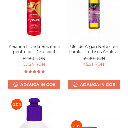
Keratina Lichida Braziliana
Ulei de Argan Netezirea
pentru par Deteriorat
Parului Pro Lisos Antifrizz
250ml
100ml
62,80 RON
49,90 RON
50,24 RON
45,91 RON
ADAUGA IN COS
ADAUGA IN COS
-20%
-20%