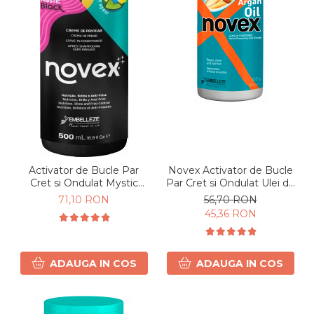
Activator de Bucle Par
Novex Activator de Bucle
Cret si Ondulat Mystic
Par Cret si Ondulat Ulei de
Black 500ml
Argan 300g
71,10 RON
56,70 RON
45,36 RON
ADAUGA IN COS
ADAUGA IN COS