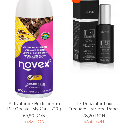
Activator de Bucle pentru
Ulei Reparator Luxe
Par Ondulat My Curls 500g
Creations Extreme Repair
55ml
69,90 RON
78,20 RON
55,92 RON
62,56 RON