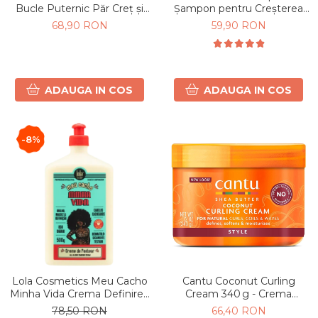
Șampon pentru Creșterea
Bucle Puternic Păr Creț și
Părului 250 ml
Ondulat Pro Cachos 500ml
59,90 RON
68,90 RON
ADAUGA IN COS
ADAUGA IN COS
-8%
Lola Cosmetics Meu Cacho
Cantu Coconut Curling
Minha Vida Crema Definirea
Cream 340 g - Crema
și Intensificarea Buclelor
hidratantă pentru bucle cu
78,50 RON
66,40 RON