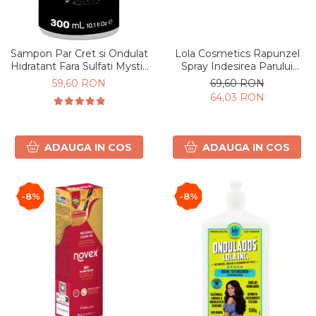
Sampon Par Cret si Ondulat
Lola Cosmetics Rapunzel
Hidratant Fara Sulfati Mystic
Spray Indesirea Parului
Black 300ml
250ml
59,60 RON
69,60 RON
64,03 RON
ADAUGA IN COS
ADAUGA IN COS
-8%
-8%