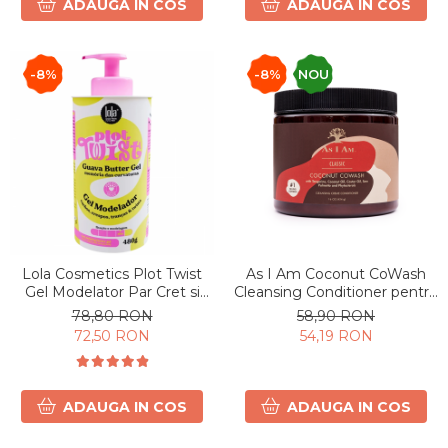
ADAUGA IN COS
ADAUGA IN COS
-8%
-8%
NOU
Lola Cosmetics Plot Twist
As I Am Coconut CoWash
Gel Modelator Par Cret si
Cleansing Conditioner pentru
Ondulat 480g
Păr Creț și Ondulat 454g
78,80 RON
58,90 RON
72,50 RON
54,19 RON
ADAUGA IN COS
ADAUGA IN COS