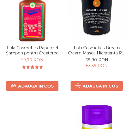
Lola Cosmetics Rapunzel
Lola Cosmetics Dream
Șampon pentru Creșterea
Cream Masca Hidratanta Par
Părului 250 ml
Uscat 450g
59,90 RON
68,90 RON
63,39 RON
ADAUGA IN COS
ADAUGA IN COS