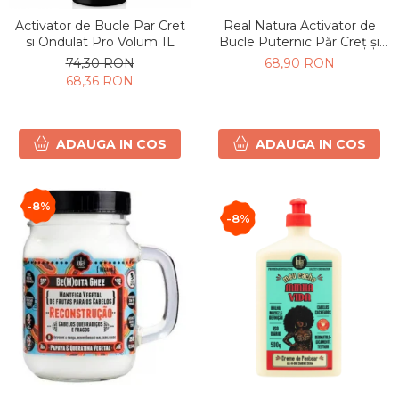
Real Natura Activator de
Activator de Bucle Par Cret
Bucle Puternic Păr Creț și
si Ondulat Pro Volum 1L
Ondulat Pro Cachos 500ml
68,90 RON
74,30 RON
68,36 RON
ADAUGA IN COS
ADAUGA IN COS
-8%
-8%