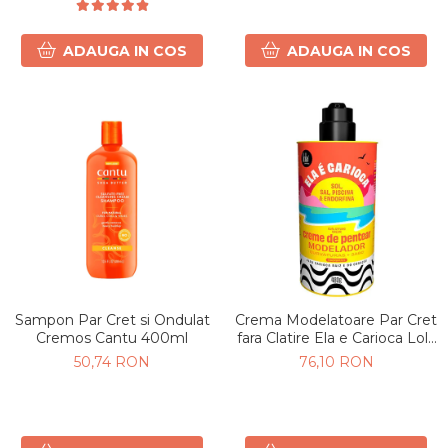
ADAUGA IN COS
ADAUGA IN COS
Sampon Par Cret si Ondulat
Crema Modelatoare Par Cret
Cremos Cantu 400ml
fara Clatire Ela e Carioca Lola
Cosmetics 480g
50,74 RON
76,10 RON