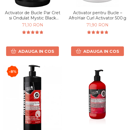
Activator de Bucle Par Cret
Activator pentru Bucle –
si Ondulat Mystic Black
AfroHair Curl Activator 500 g
500ml
71,10 RON
71,90 RON
ADAUGA IN COS
ADAUGA IN COS
-8%