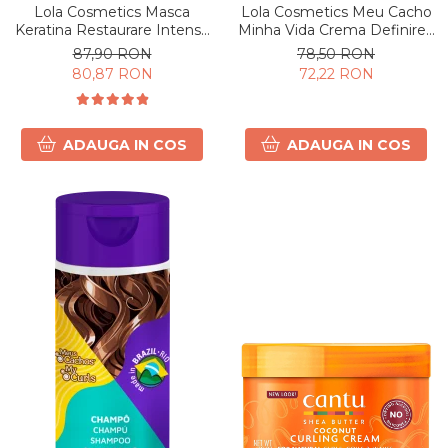
Lola Cosmetics Masca
Lola Cosmetics Meu Cacho
Keratina Restaurare Intensa
Minha Vida Crema Definirea
350g
și Intensificarea Buclelor
87,90 RON
78,50 RON
500 g
80,87 RON
72,22 RON
ADAUGA IN COS
ADAUGA IN COS