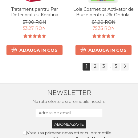
Tratament pentru Par
Lola Cosmetics Activator de
Deteriorat cu Keratina
Bucle pentru Păr Ondulat
Braziliana Concentrata 80g
500 g
57,90 RON
81,90 RON
53,27 RON
75,35 RON
ADAUGA IN COS
ADAUGA IN COS
1
2
3
5
...
NEWSLETTER
Nu rata ofertele si promotiile noastre
Vreau sa primesc newsletter cu promotiile