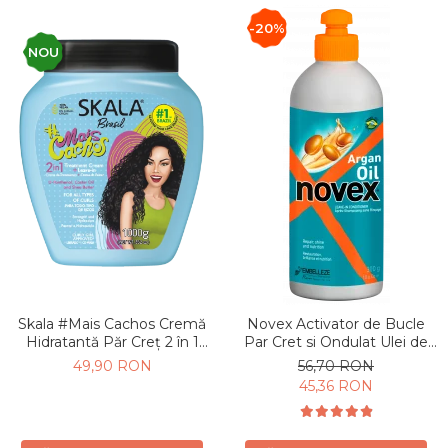
-20%
NOU
Skala #Mais Cachos Cremă
Novex Activator de Bucle
Hidratantă Păr Creț 2 în 1
Par Cret si Ondulat Ulei de
Mască și Leave-In 1Kg
Argan 300g
49,90 RON
56,70 RON
45,36 RON