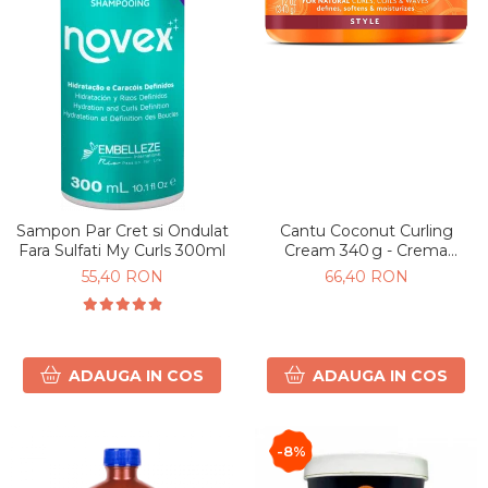
Sampon Par Cret si Ondulat
Cantu Coconut Curling
Fara Sulfati My Curls 300ml
Cream 340 g - Crema
hidratantă pentru bucle cu
55,40 RON
66,40 RON
unt de Shea & Cocos
ADAUGA IN COS
ADAUGA IN COS
-8%