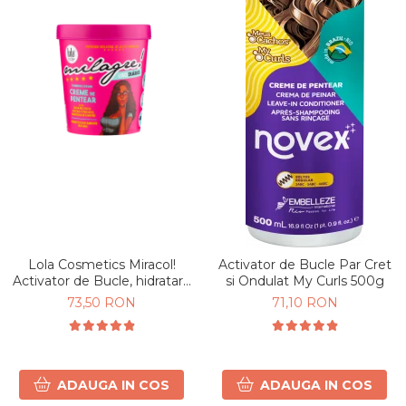
Lola Cosmetics Miracol!
Activator de Bucle Par Cret
Activator de Bucle, hidratare
si Ondulat My Curls 500g
& definire Par Cret si Ondulat
73,50 RON
71,10 RON
450g
ADAUGA IN COS
ADAUGA IN COS