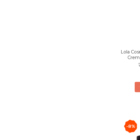
Lola Co
Crema
-8%