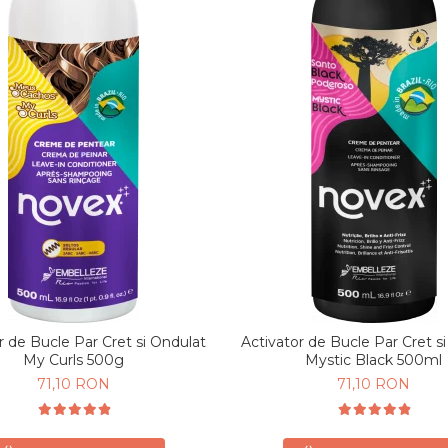
r de Bucle Par Cret si Ondulat
Activator de Bucle Par Cret s
My Curls 500g
Mystic Black 500ml
71,10 RON
71,10 RON