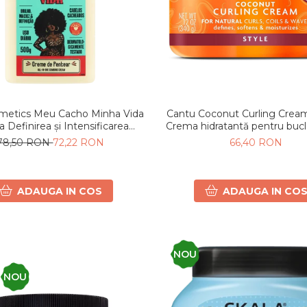
smetics Meu Cacho Minha Vida
Cantu Coconut Curling Cream
 Definirea și Intensificarea
Crema hidratantă pentru bucl
Buclelor 500 g
de Shea & Cocos
78,50 RON
72,22 RON
66,40 RON
ADAUGA IN COS
ADAUGA IN CO
NOU
NOU