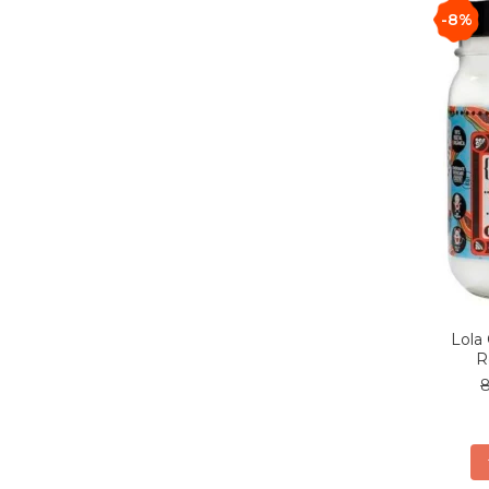
-8%
Lola
R