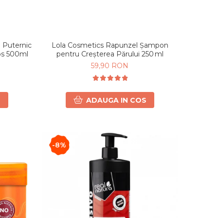
e Puternic
Lola Cosmetics Rapunzel Șampon
os 500ml
pentru Creșterea Părului 250 ml
59,90 RON
S
ADAUGA IN COS
-8%