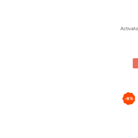
Activato
-8%