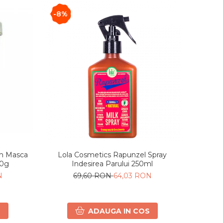
-8%
m Masca
Lola Cosmetics Rapunzel Spray
50g
Indesirea Parului 250ml
N
69,60 RON
64,03 RON
S
ADAUGA IN COS