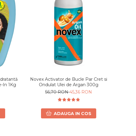
Novex Activator de Bucle Par Cret si
dratantă
Ondulat Ulei de Argan 300g
eave-In 1Kg
56,70 RON
45,36 RON
ADAUGA IN COS
S