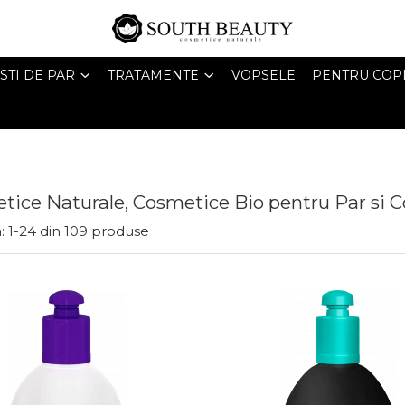
STI DE PAR
TRATAMENTE
VOPSELE
PENTRU COPI
tice Naturale, Cosmetice Bio pentru Par si C
:
1-
24
din
109
produse