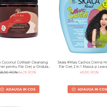
m Coconut CoWash Cleansing
Skala #Mais Cachos Cremă Hi
ner pentru Păr Creț și Ondulat
Păr Creț 2 în 1 Mască și L
454g
58,90 RON
54,19 RON
49,90 RON
ADAUGA IN COS
ADAUGA IN CO