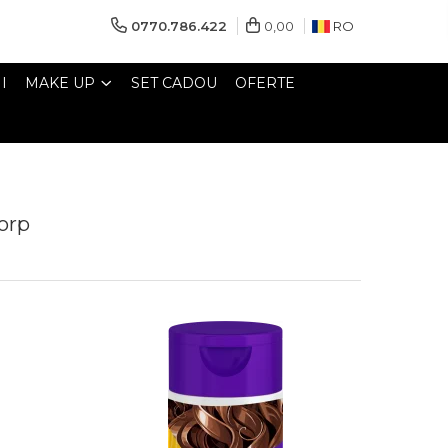
0770.786.422
0,00
RO
I
MAKE UP
SET CADOU
OFERTE
orp