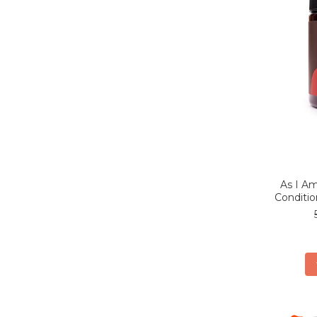
As I A
Conditio