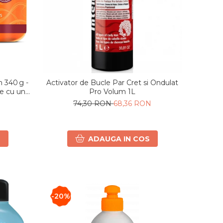
 340 g -
Activator de Bucle Par Cret si Ondulat
e cu unt
Pro Volum 1L
74,30 RON
68,36 RON
S
ADAUGA IN COS
-20%