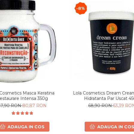
-8%
Lola Cosmetics Dream Crea
 Cosmetics Masca Keratina
Hidratanta Par Uscat 4
estaurare Intensa 350g
68,90 RON
63,39 RO
87,90 RON
80,87 RON
ADAUGA IN CO
ADAUGA IN COS