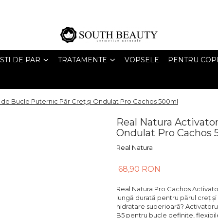
STI DE PAR
TRATAMENTE
VOPSELE
PENTRU COPI
r de Bucle Puternic Păr Creț și Ondulat Pro Cachos 500ml
Real Natura Activator
Ondulat Pro Cachos 
Real Natura
68,90 RON
Real Natura Pro Cachos Activator 
lungă durată pentru părul creț și 
hidratare superioară? Activator
B5 pentru bucle definite, flexibil