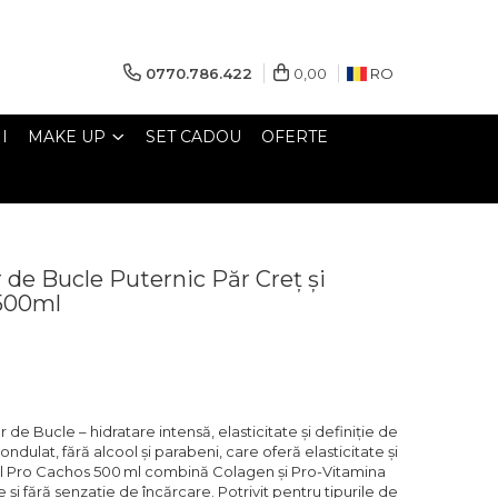
0770.786.422
0,00
RO
I
MAKE UP
SET CADOU
OFERTE
 de Bucle Puternic Păr Creț și
500ml
de Bucle – hidratare intensă, elasticitate și definiție de
ondulat, fără alcool și parabeni, care oferă elasticitate și
ul Pro Cachos 500 ml combină Colagen și Pro-Vitamina
e și fără senzație de încărcare. Potrivit pentru tipurile de