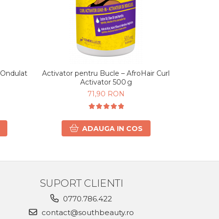
i Ondulat
Activator pentru Bucle – AfroHair Curl
Activator 
Activator 500 g
71,90 RON
7
ADAUGA IN COS
SUPORT CLIENTI
0770.786.422
contact@southbeauty.ro