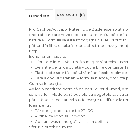
Review-uri
(0)
Descriere
Pro Cachos Activator Puternic de Bucle este soluția pe
ondulat care are nevoie de hidratare profundă, definiți
naturală. Formula sa este îmbogățită cu uleiuri nutriti
pătrund în fibra capilară, reduc efectul de frizz și me
timp.
Beneficii principale:
Hidratare intensivă – redă suplețea și previne usca
Definiție de lungă durată – bucle bine conturate, fă
Elasticitate sporită – părul rămâne flexibil și plin de 
Fără alcool și parabeni – formulă blândă, potrivită 
Cum se folosește:
Aplică o cantitate potrivită pe părul curat și umed, dis
spre vârfuri. Modelează buclele cu degetele sau cu un 
părul să se usuce natural sau folosește un difuzor la t
Ideal pentru:
Păr creț și ondulat de tip 2B–3C
Rutine low-poo sau no-poo
Coafuri „wash-and-go” sau stiluri definite
Sfaturi Southbeauty.ro: