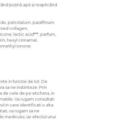
zând puțină apă și reaplicând
ride, petrolatum, paraffinum
lyzed collagen,
one, lactic acid***, parfum,
rin, hexyl cinnamal,
somethyl ionone.
rite in functie de lot. De
 sa ne instiinteze. Prin
ta de cele de pe eticheta, in
matiile. Va rugam consultati
l in care identificati o alta
itati, va rugam sa ne
ile medicului, iar efectul unui