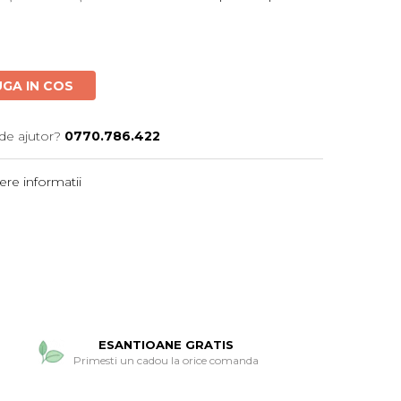
GA IN COS
de ajutor?
0770.786.422
re informatii
ESANTIOANE GRATIS
Primesti un cadou la orice comanda