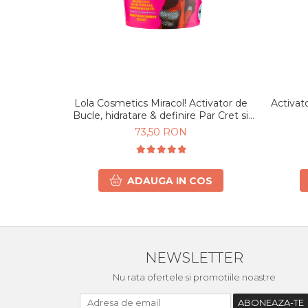
Lola Cosmetics Miracol! Activator de
Activat
Bucle, hidratare & definire Par Cret si
Ondulat 450g
73,50 RON
ADAUGA IN COS
NEWSLETTER
Nu rata ofertele si promotiile noastre