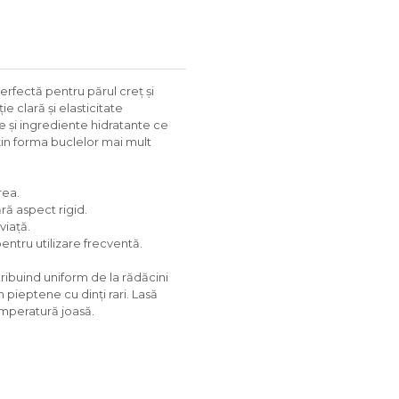
rfectă pentru părul creț și
e clară și elasticitate
ve și ingrediente hidratante ce
nțin forma buclelor mai mult
rea.
ră aspect rigid.
viață.
pentru utilizare frecventă.
tribuind uniform de la rădăcini
pieptene cu dinți rari. Lasă
emperatură joasă.