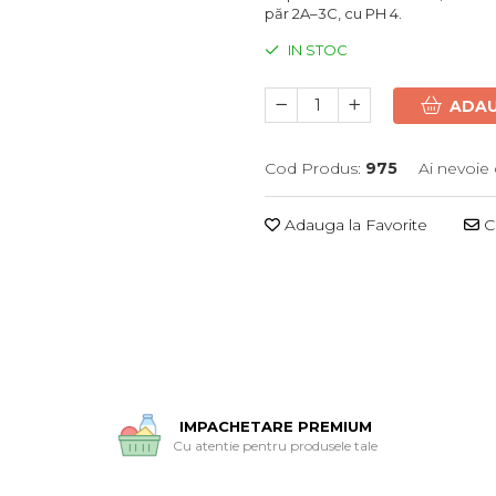
păr 2A–3C, cu PH 4.
IN STOC
ADAU
Cod Produs:
975
Ai nevoie 
Adauga la Favorite
Ce
IMPACHETARE PREMIUM
Cu atentie pentru produsele tale