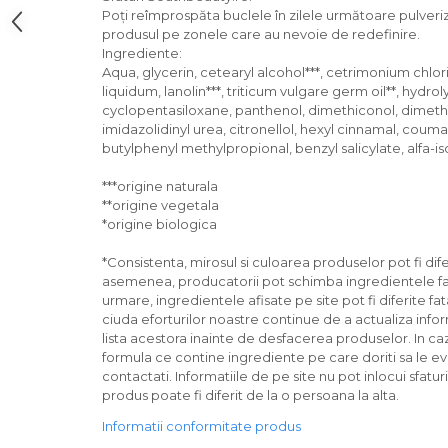
Poți reîmprospăta buclele în zilele următoare pulveri
produsul pe zonele care au nevoie de redefinire.
Ingrediente:
Aqua, glycerin, cetearyl alcohol***, cetrimonium chlo
liquidum, lanolin***, triticum vulgare germ oil**, hydro
cyclopentasiloxane, panthenol, dimethiconol, dimethic
imidazolidinyl urea, citronellol, hexyl cinnamal, couma
butylphenyl methylpropional, benzyl salicylate, alfa-i
***origine naturala
**origine vegetala
*origine biologica
*Consistenta, mirosul si culoarea produselor pot fi dife
asemenea, producatorii pot schimba ingredientele fara
urmare, ingredientele afisate pe site pot fi diferite fa
ciuda eforturilor noastre continue de a actualiza infor
lista acestora inainte de desfacerea produselor. In cazu
formula ce contine ingrediente pe care doriti sa le ev
contactati. Informatiile de pe site nu pot inlocui sfatur
produs poate fi diferit de la o persoana la alta.
Informatii conformitate produs