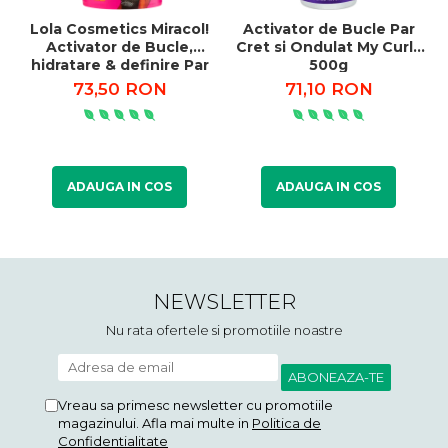
Lola Cosmetics Miracol!
Activator de Bucle Par
Activator de Bucle,
Cret si Ondulat My Curls
hidratare & definire Par
500g
Cret si Ondulat 450g
73,50 RON
71,10 RON
ADAUGA IN COS
ADAUGA IN COS
NEWSLETTER
Nu rata ofertele si promotiile noastre
Vreau sa primesc newsletter cu promotiile
magazinului. Afla mai multe in
Politica de
Confidentialitate