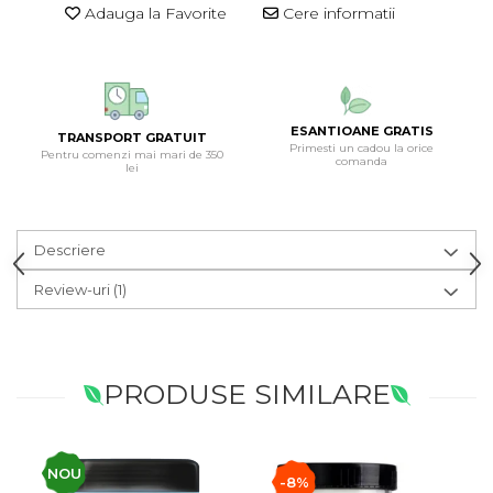
Adauga la Favorite
Cere informatii
ESANTIOANE GRATIS
TRANSPORT GRATUIT
Primesti un cadou la orice
Pentru comenzi mai mari de 350
comanda
lei
Descriere
Review-uri
(1)
PRODUSE SIMILARE
NOU
-8%