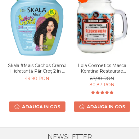
Lola Cosmetics Masca
Skala #Mais Cachos Cremă
Keratina Restaurare
Hidratantă Păr Creț 2 în 1
Intensa 350g
Mască și Leave-In 1Kg
87,90 RON
49,90 RON
80,87 RON
ADAUGA IN COS
ADAUGA IN COS
NEWSLETTER