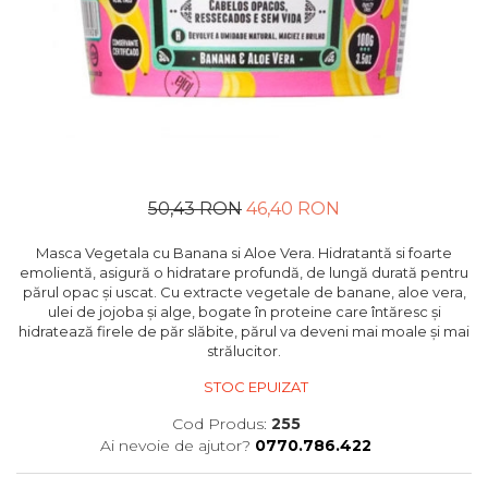
50,43 RON
46,40 RON
Masca Vegetala cu Banana si Aloe Vera. Hidratantă si foarte
emolientă, asigură o hidratare profundă, de lungă durată pentru
părul opac și uscat. Cu extracte vegetale de banane, aloe vera,
ulei de jojoba și alge, bogate în proteine ​​care întăresc și
hidratează firele de păr slăbite, părul va deveni mai moale și mai
strălucitor.
STOC EPUIZAT
Cod Produs:
255
Ai nevoie de ajutor?
0770.786.422