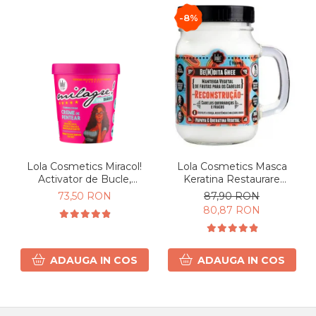
-8%
Lola Cosmetics Miracol!
Lola Cosmetics Masca
Activator de Bucle,
Keratina Restaurare
hidratare & definire Par
Intensa 350g
73,50 RON
87,90 RON
Cret si Ondulat 450g
80,87 RON
ADAUGA IN COS
ADAUGA IN COS