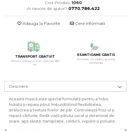
Cod Produs:
1060
Ai nevoie de ajutor?
0770.786.422
Adauga la Favorite
Cere informatii
ESANTIOANE GRATIS
TRANSPORT GRATUIT
Primesti un cadou la orice
Pentru comenzi mai mari de 350
comanda
lei
Descriere
Această mască este special formulată pentru a hrăni,
hidrata și repara părul, îmbunătățind flexibilitatea,
strălucirea și textura firelor de păr. Controlează frizz-ul și
repară vârfurile. Redă viață părului uscat și deteriorat de
soare, apă sărată, transpirație, căldură, vopsire și poluare.