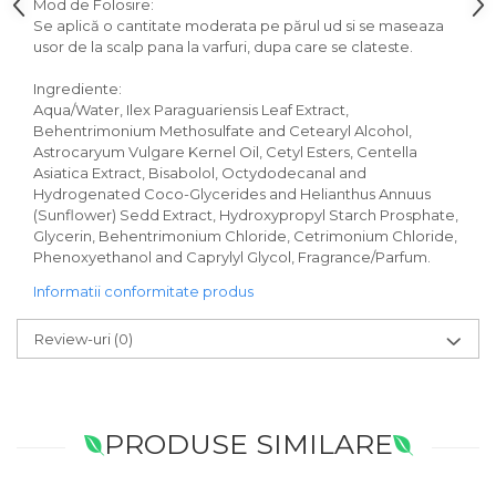
Mod de Folosire:
Se aplică o cantitate moderata pe părul ud si se maseaza
usor de la scalp pana la varfuri, dupa care se clateste.
Ingrediente:
Aqua/Water, Ilex Paraguariensis Leaf Extract,
Behentrimonium Methosulfate and Cetearyl Alcohol,
Astrocaryum Vulgare Kernel Oil, Cetyl Esters, Centella
Asiatica Extract, Bisabolol, Octydodecanal and
Hydrogenated Coco-Glycerides and Helianthus Annuus
(Sunflower) Sedd Extract, Hydroxypropyl Starch Prosphate,
Glycerin, Behentrimonium Chloride, Cetrimonium Chloride,
Phenoxyethanol and Caprylyl Glycol, Fragrance/Parfum.
Informatii conformitate produs
Review-uri
(0)
PRODUSE SIMILARE