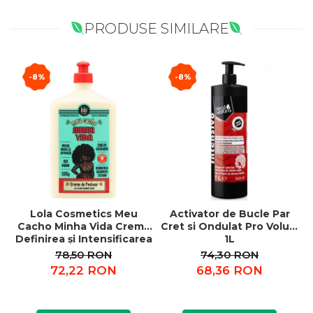
PRODUSE SIMILARE
-8%
-8%
Lola Cosmetics Meu
Activator de Bucle Par
Cacho Minha Vida Crema
Cret si Ondulat Pro Volum
Definirea și Intensificarea
1L
p
Buclelor 500 g
78,50 RON
74,30 RON
72,22 RON
68,36 RON