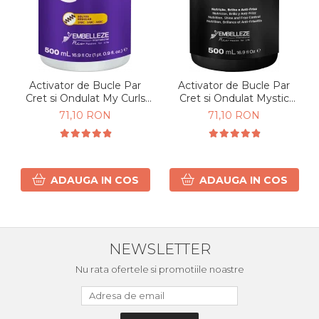
Activator de Bucle Par
Activator de Bucle Par
Cret si Ondulat My Curls
Cret si Ondulat Mystic
500g
Black 500ml
71,10 RON
71,10 RON
ADAUGA IN COS
ADAUGA IN COS
NEWSLETTER
Nu rata ofertele si promotiile noastre