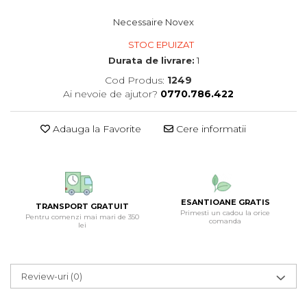
Necessaire Novex
STOC EPUIZAT
Durata de livrare:
1
Cod Produs:
1249
Ai nevoie de ajutor?
0770.786.422
Adauga la Favorite
Cere informatii
ESANTIOANE GRATIS
TRANSPORT GRATUIT
Primesti un cadou la orice
Pentru comenzi mai mari de 350
comanda
lei
Review-uri
(0)