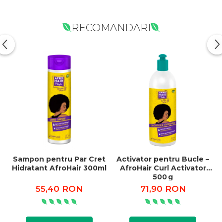
RECOMANDARI
Sampon pentru Par Cret
Activator pentru Bucle –
B
Hidratant AfroHair 300ml
AfroHair Curl Activator
s
500 g
55,40 RON
71,90 RON