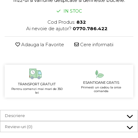
frizz-ul si varfurile despicate si defineste buclele.
IN STOC
Cod Produs:
832
Ai nevoie de ajutor?
0770.786.422
Adauga la Favorite
Cere informatii
ESANTIOANE GRATIS
TRANSPORT GRATUIT
Primesti un cadou la orice
Pentru comenzi mai mari de 350
comanda
lei
Descriere
Review-uri
(0)