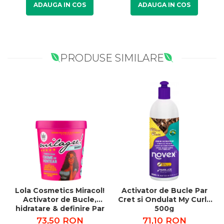
ADAUGA IN COS
ADAUGA IN COS
PRODUSE SIMILARE
Lola Cosmetics Miracol!
Activator de Bucle Par
Activator de Bucle,
Cret si Ondulat My Curls
hidratare & definire Par
500g
Cret si Ondulat 450g
73,50 RON
71,10 RON