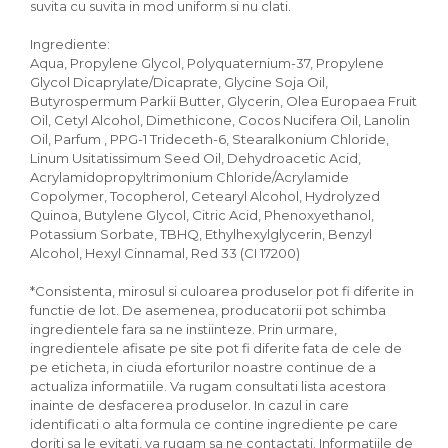
suvita cu suvita in mod uniform si nu clati.
Ingrediente:
Aqua, Propylene Glycol, Polyquaternium-37, Propylene
Glycol Dicaprylate/Dicaprate, Glycine Soja Oil,
Butyrospermum Parkii Butter, Glycerin, Olea Europaea Fruit
Oil, Cetyl Alcohol, Dimethicone, Cocos Nucifera Oil, Lanolin
Oil, Parfum , PPG-1 Trideceth-6, Stearalkonium Chloride,
Linum Usitatissimum Seed Oil, Dehydroacetic Acid,
Acrylamidopropyltrimonium Chloride/Acrylamide
Copolymer, Tocopherol, Cetearyl Alcohol, Hydrolyzed
Quinoa, Butylene Glycol, Citric Acid, Phenoxyethanol,
Potassium Sorbate, TBHQ, Ethylhexylglycerin, Benzyl
Alcohol, Hexyl Cinnamal, Red 33 (CI 17200)
*Consistenta, mirosul si culoarea produselor pot fi diferite in
functie de lot. De asemenea, producatorii pot schimba
ingredientele fara sa ne instiinteze. Prin urmare,
ingredientele afisate pe site pot fi diferite fata de cele de
pe eticheta, in ciuda eforturilor noastre continue de a
actualiza informatiile. Va rugam consultati lista acestora
inainte de desfacerea produselor. In cazul in care
identificati o alta formula ce contine ingrediente pe care
doriti sa le evitati, va rugam sa ne contactati. Informatiile de