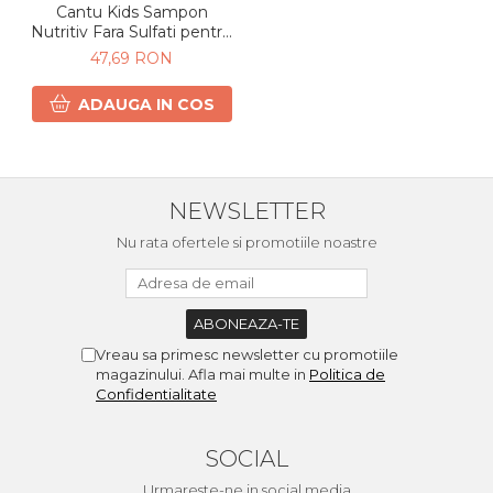
Cantu Kids Sampon
Nutritiv Fara Sulfati pentru
Par Cret si Ondulat 237ml
47,69 RON
ADAUGA IN COS
NEWSLETTER
Nu rata ofertele si promotiile noastre
Vreau sa primesc newsletter cu promotiile
magazinului. Afla mai multe in
Politica de
Confidentialitate
SOCIAL
Urmareste-ne in social media