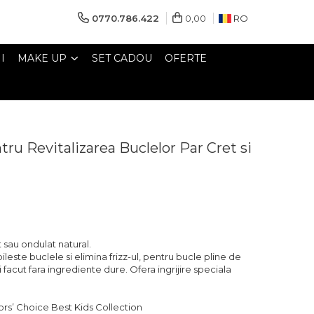
0770.786.422
0,00
RO
I
MAKE UP
SET CADOU
OFERTE
ru Revitalizarea Buclelor Par Cret si
t sau ondulat natural.
leste buclele si elimina frizz-ul, pentru bucle pline de
 facut fara ingrediente dure. Ofera ingrijire speciala
tors’ Choice Best Kids Collection