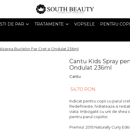
STI DE PAR
TRATAMENTE
VOPSELE
PENTRU COPI
lizarea Buclelor Par Cret si Ondulat 236ml
Cantu Kids Spray pent
Ondulat 236ml
Cantu
54,70 RON
Indicat pentru copii cu parul cre
Redefineste, hidrateaza si restabi
viata. Imbogatit cu unt de shea si
pentru parul copiilor.
Premiul: 2015 Naturally Curly Edi