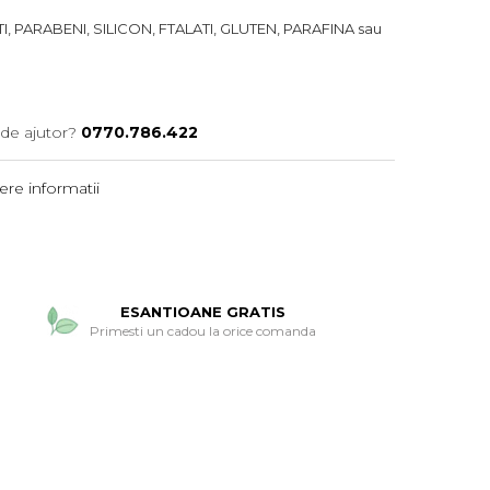
I, PARABENI, SILICON, FTALATI, GLUTEN, PARAFINA sau
 de ajutor?
0770.786.422
re informatii
ESANTIOANE GRATIS
Primesti un cadou la orice comanda