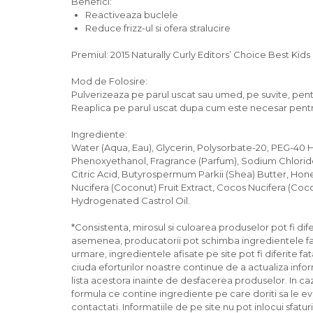
Benefici:
Reactiveaza buclele
Reduce frizz-ul si ofera stralucire
Premiul: 2015 Naturally Curly Editors’ Choice Best Kids
Mod de Folosire:
Pulverizeaza pe parul uscat sau umed, pe suvite, pent
Reaplica pe parul uscat dupa cum este necesar pentr
Ingrediente:
Water (Aqua, Eau), Glycerin, Polysorbate-20, PEG-40 
Phenoxyethanol, Fragrance (Parfum), Sodium Chloride
Citric Acid, Butyrospermum Parkii (Shea) Butter, Hone
Nucifera (Coconut) Fruit Extract, Cocos Nucifera (Coc
Hydrogenated Castrol Oil.
*Consistenta, mirosul si culoarea produselor pot fi dife
asemenea, producatorii pot schimba ingredientele fara
urmare, ingredientele afisate pe site pot fi diferite fa
ciuda eforturilor noastre continue de a actualiza infor
lista acestora inainte de desfacerea produselor. In cazu
formula ce contine ingrediente pe care doriti sa le ev
contactati. Informatiile de pe site nu pot inlocui sfatur