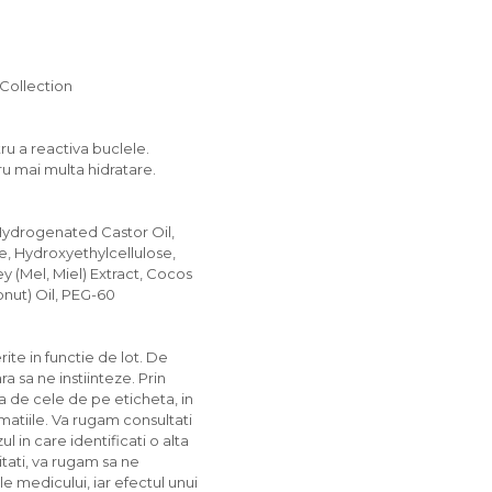
 Collection
ru a reactiva buclele.
u mai multa hidratare.
Hydrogenated Castor Oil,
, Hydroxyethylcellulose,
y (Mel, Miel) Extract, Cocos
onut) Oil, PEG-60
rite in functie de lot. De
 sa ne instiinteze. Prin
ta de cele de pe eticheta, in
matiile. Va rugam consultati
l in care identificati o alta
itati, va rugam sa ne
ile medicului, iar efectul unui