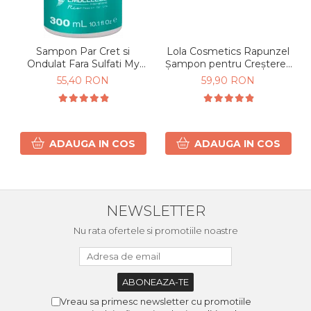
Sampon Par Cret si
Lola Cosmetics Rapunzel
Ondulat Fara Sulfati My
Șampon pentru Creșterea
Curls 300ml
Părului 250 ml
55,40 RON
59,90 RON
ADAUGA IN COS
ADAUGA IN COS
NEWSLETTER
Nu rata ofertele si promotiile noastre
Vreau sa primesc newsletter cu promotiile