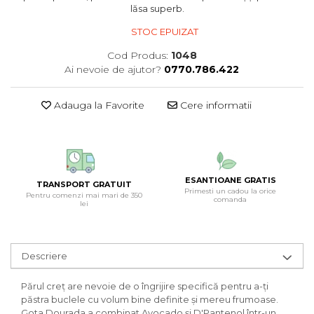
lăsa superb.
STOC EPUIZAT
Cod Produs:
1048
Ai nevoie de ajutor?
0770.786.422
Adauga la Favorite
Cere informatii
ESANTIOANE GRATIS
TRANSPORT GRATUIT
Primesti un cadou la orice
Pentru comenzi mai mari de 350
comanda
lei
Descriere
Părul creț are nevoie de o îngrijire specifică pentru a-ți
păstra buclele cu volum bine definite și mereu frumoase.
Gota Dourada a combinat Avocado și D'Pantenol într-un