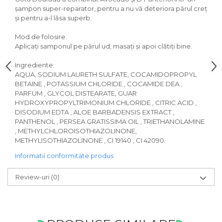
șampon super-reparator, pentru a nu vă deteriora părul creț
și pentru a-l lăsa superb.
Mod de folosire:
Aplicaţi samponul pe părul ud, masaţi şi apoi clătiţi bine.
Ingrediente:
AQUA, SODIUM LAURETH SULFATE, COCAMIDOPROPYL
BETAINE , POTASSIUM CHLORIDE , COCAMIDE DEA ,
PARFUM , GLYCOL DISTEARATE, GUAR
HYDROXYPROPYLTRIMONIUM CHLORIDE , CITRIC ACID ,
DISODIUM EDTA , ALOE BARBADENSIS EXTRACT ,
PANTHENOL , PERSEA GRATISSIMA OIL , TRIETHANOLAMINE
, METHYLCHLOROISOTHIAZOLINONE,
METHYLISOTHIAZOLINONE , CI 19140 , CI 42090.
Informatii conformitate produs
Review-uri
(0)