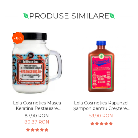
PRODUSE SIMILARE
-8%
Lola Cosmetics Rapunzel
Lola Cosmetics Masca
Șampon pentru Creșterea
Keratina Restaurare
Părului 250 ml
Intensa 350g
59,90 RON
87,90 RON
80,87 RON