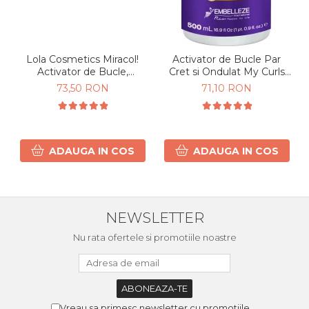
Lola Cosmetics Miracol!
Activator de Bucle Par
Activator de Bucle,
Cret si Ondulat My Curls
hidratare & definire Par
500g
73,50 RON
71,10 RON
Cret si Ondulat 450g
ADAUGA IN COS
ADAUGA IN COS
NEWSLETTER
Nu rata ofertele si promotiile noastre
Vreau sa primesc newsletter cu promotiile