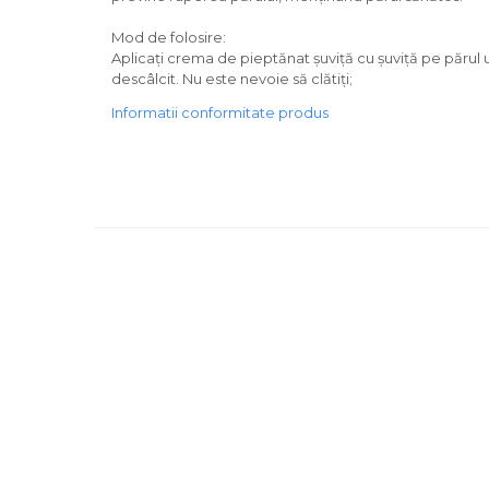
Mod de folosire:
Aplicați crema de pieptănat șuviță cu șuviță pe părul 
descâlcit. Nu este nevoie să clătiți;
Informatii conformitate produs