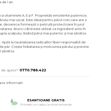
a de 1 an.
 și vitaminele A, E și F. Proprietăți emoliente puternice,
părului mai uscat. Este ideal pentru părul creț care are o
re, deoarece formează o peliculă protectoare în jurul
ratarea. Atunci când este utilizat ca ingredient activ în
ra scalpului, lăsând părul mai puternic și mai sănătos
 Ajută la neutralizarea radicalilor liberi responsabili de
i de păr. Crește hidratarea și moliciunea părului și previne
l sănătos.
 de ajutor?
0770.786.422
re informatii
ESANTIOANE GRATIS
Primesti un cadou la orice comanda