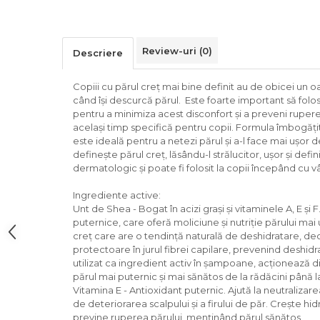
Review-uri
(0)
Descriere
Copiii cu părul creț mai bine definit au de obicei un 
când își descurcă părul. Este foarte important să folos
pentru a minimiza acest disconfort și a preveni ruperea
același timp specifică pentru copii. Formula îmbogăți
este ideală pentru a netezi părul și a-l face mai ușor 
definește părul creț, lăsându-l strălucitor, ușor și defi
dermatologic și poate fi folosit la copii începând cu vâ
Ingrediente active:
Unt de Shea - Bogat în acizi grași și vitaminele A, E și 
puternice, care oferă moliciune și nutriție părului mai 
creț care are o tendință naturală de deshidratare, d
protectoare în jurul fibrei capilare, prevenind deshid
utilizat ca ingredient activ în șampoane, acționează di
părul mai puternic și mai sănătos de la rădăcini până la
Vitamina E - Antioxidant puternic. Ajută la neutralizarea
de deteriorarea scalpului și a firului de păr. Crește hid
previne ruperea părului, menținând părul sănătos.