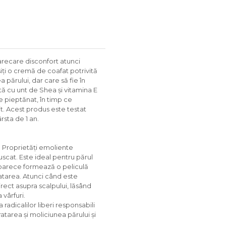
oarecare disconfort atunci
iți o cremă de coafat potrivită
 părului, dar care să fie în
tă cu unt de Shea și vitamina E
de pieptănat, în timp ce
nit. Acest produs este testat
rsta de 1 an.
F. Proprietăți emoliente
uscat. Este ideal pentru părul
eoarece formează o peliculă
ratarea. Atunci când este
rect asupra scalpului, lăsând
 vârfuri.
 radicalilor liberi responsabili
ratarea și moliciunea părului și