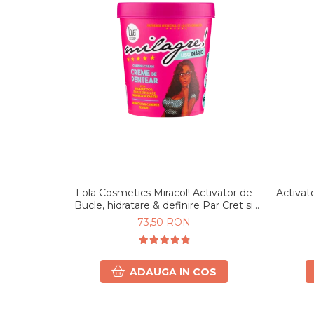
Lola Cosmetics Miracol! Activator de
Activat
Bucle, hidratare & definire Par Cret si
Ondulat 450g
73,50 RON
ADAUGA IN COS