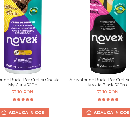
or de Bucle Par Cret si Ondulat
Activator de Bucle Par Cret s
My Curls 500g
Mystic Black 500ml
71,10 RON
71,10 RON
ADAUGA IN COS
ADAUGA IN COS