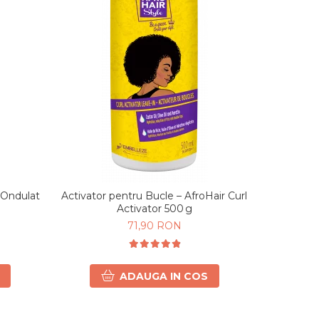
i Ondulat
Activator pentru Bucle – AfroHair Curl
Real N
Activator 500 g
Puterni
71,90 RON
ADAUGA IN COS