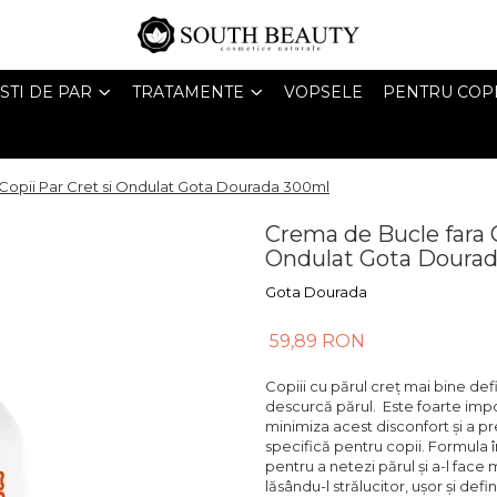
STI DE PAR
TRATAMENTE
VOPSELE
PENTRU COPI
 Copii Par Cret si Ondulat Gota Dourada 300ml
Crema de Bucle fara C
Ondulat Gota Doura
Gota Dourada
59,89 RON
Copiii cu părul creț mai bine def
descurcă părul. Este foarte impo
minimiza acest disconfort și a pr
specifică pentru copii. Formula 
pentru a netezi părul și a-l face
lăsându-l strălucitor, ușor și def