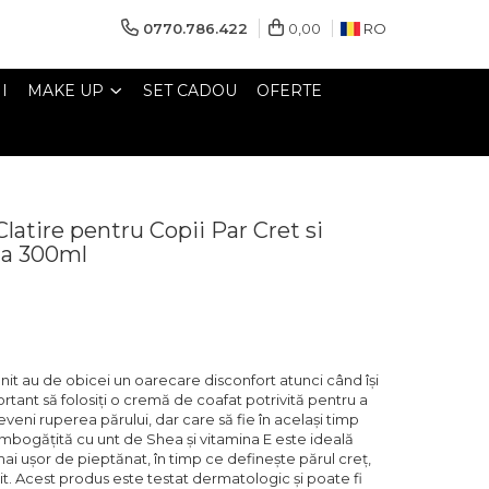
0770.786.422
0,00
RO
I
MAKE UP
SET CADOU
OFERTE
latire pentru Copii Par Cret si
da 300ml
init au de obicei un oarecare disconfort atunci când își
rtant să folosiți o cremă de coafat potrivită pentru a
eveni ruperea părului, dar care să fie în același timp
îmbogățită cu unt de Shea și vitamina E este ideală
 mai ușor de pieptănat, în timp ce definește părul creț,
init. Acest produs este testat dermatologic și poate fi