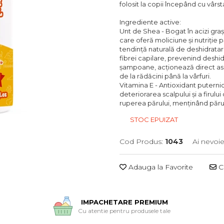
folosit la copii începând cu vârst
Ingrediente active:
Unt de Shea - Bogat în acizi grași
care oferă moliciune și nutriție 
tendință naturală de deshidrata
fibrei capilare, prevenind deshid
șampoane, acționează direct asup
de la rădăcini până la vârfuri.
Vitamina E - Antioxidant puternic.
deteriorarea scalpului și a firulu
ruperea părului, menținând păru
STOC EPUIZAT
Cod Produs:
1043
Ai nevoie
Adauga la Favorite
Ce
IMPACHETARE PREMIUM
Cu atentie pentru produsele tale