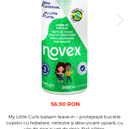
56,90 RON
My Little Curls balsam leave‑in – protejează buclele
copiilor cu hidratare, netezire și descurcare ușoară, cu
ulei de ricin și unt de shea, fără clătire.