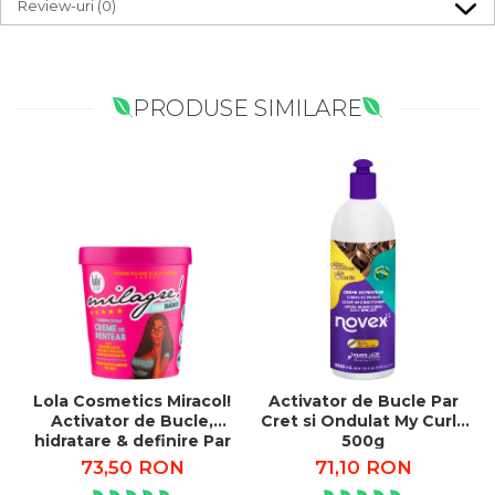
Review-uri
(0)
PRODUSE SIMILARE
Lola Cosmetics Miracol!
Activator de Bucle Par
Activator de Bucle,
Cret si Ondulat My Curls
hidratare & definire Par
500g
Cret si Ondulat 450g
73,50 RON
71,10 RON