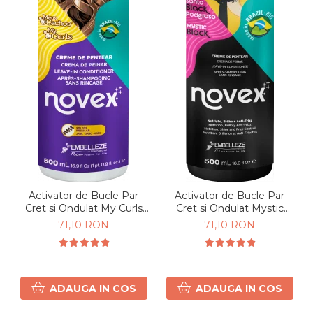
Activator de Bucle Par
Activator de Bucle Par
Cret si Ondulat My Curls
Cret si Ondulat Mystic
500g
Black 500ml
71,10 RON
71,10 RON
ADAUGA IN COS
ADAUGA IN COS