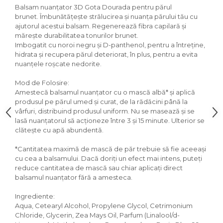
Balsam nuanțator 3D Gota Dourada pentru părul
brunet. Îmbunătățește strălucirea și nuanța părului tău cu
ajutorul acestui balsam. Regenerează fibra capilară și
mărește durabilitatea tonurilor brunet.
Imbogatit cu noroi negru și D-panthenol, pentru a întreține,
hidrata și recupera părul deteriorat, în plus, pentru a evita
nuanțele roșcate nedorite.
Mod de Folosire:
Amestecă balsamul nuanțator cu o mască albă* și aplică
produsul pe părul umed și curat, de la rădăcini până la
vârfuri, distribuind produsul uniform. Nu se masează și se
lasă nuanțatorul să acționeze între 3 și 15 minute. Ulterior se
clătește cu apă abundentă.
*Cantitatea maximă de mască de păr trebuie să fie aceeași
cu cea a balsamului. Dacă doriți un efect mai intens, puteți
reduce cantitatea de mască sau chiar aplicați direct
balsamul nuanțator fără a amesteca.
Ingrediente:
Aqua, Cetearyl Alcohol, Propylene Glycol, Cetrimonium
Chloride, Glycerin, Zea Mays Oil, Parfum (Linalool/d-