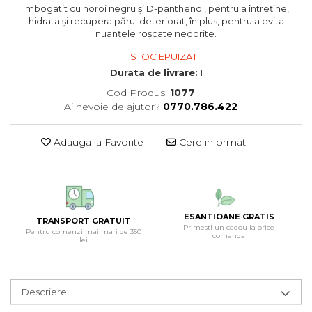
Imbogatit cu noroi negru și D-panthenol, pentru a întreține,
hidrata și recupera părul deteriorat, în plus, pentru a evita
nuanțele roșcate nedorite.
STOC EPUIZAT
Durata de livrare:
1
Cod Produs:
1077
Ai nevoie de ajutor?
0770.786.422
Adauga la Favorite
Cere informatii
ESANTIOANE GRATIS
TRANSPORT GRATUIT
Primesti un cadou la orice
Pentru comenzi mai mari de 350
comanda
lei
Descriere