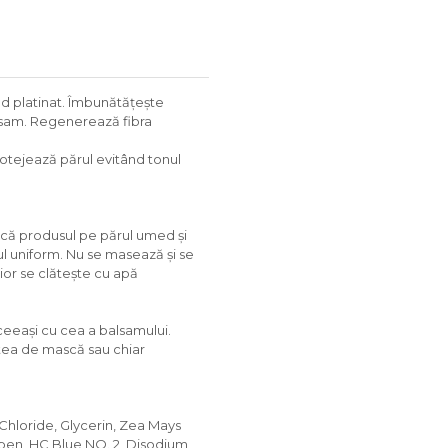
d platinat. Îmbunătățește
balsam. Regenerează fibra
rotejează părul evitând tonul
ică produsul pe părul umed și
sul uniform. Nu se masează și se
rior se clătește cu apă
eeași cu cea a balsamului.
atea de mască sau chiar
Chloride, Glycerin, Zea Mays
aben, HC Blue NO. 2, Disodium