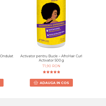
-8%
i Ondulat
Activator pentru Bucle – AfroHair Curl
Activator 
Activator 500 g
71,90 RON
7
ADAUGA IN COS