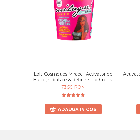
Lola Cosmetics Miracol! Activator de
Activat
Bucle, hidratare & definire Par Cret si
Ondulat 450g
73,50 RON
ADAUGA IN COS