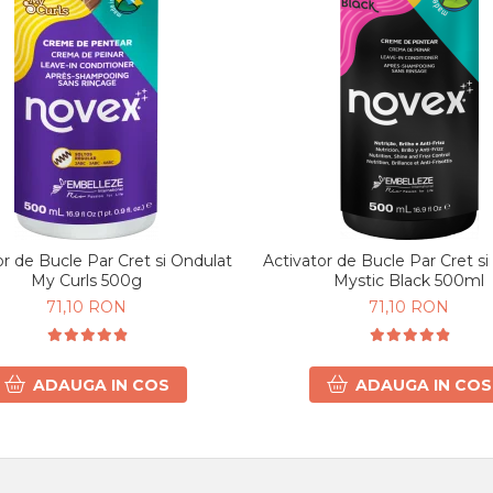
or de Bucle Par Cret si Ondulat
Activator de Bucle Par Cret s
My Curls 500g
Mystic Black 500ml
71,10 RON
71,10 RON
ADAUGA IN COS
ADAUGA IN COS