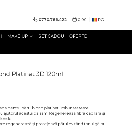
0770.786.422
0,00
RO
I
MAKE UP
SET CADOU
OFERTE
ond Platinat 3D 120ml
da pentru părul blond platinat. Îmbunătățește
 cu ajutorul acestui balsam. Regenerează fibra capilară și
blonde.
care regenerează și protejează părul evitând tonul gălbui