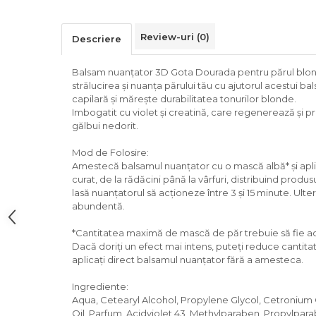
Review-uri
(0)
Descriere
Balsam nuanțator 3D Gota Dourada pentru părul blon
strălucirea și nuanța părului tău cu ajutorul acestui 
capilară și mărește durabilitatea tonurilor blonde.
Imbogatit cu violet și creatină, care regenerează și p
gălbui nedorit.
Mod de Folosire:
Amestecă balsamul nuanțator cu o mască albă* și apl
curat, de la rădăcini până la vârfuri, distribuind produ
lasă nuanțatorul să acționeze între 3 și 15 minute. Ulte
abundentă.
*Cantitatea maximă de mască de păr trebuie să fie ac
Dacă doriți un efect mai intens, puteți reduce cantit
aplicați direct balsamul nuanțator fără a amesteca.
Ingrediente:
Aqua, Cetearyl Alcohol, Propylene Glycol, Cetronium 
Oil, Parfum, Acidviolet 43, Methylparaben, Propylpar