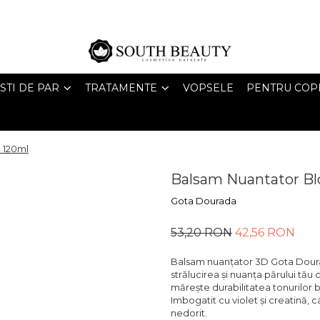
STI DE PAR
TRATAMENTE
VOPSELE
PENTRU COPI
 120ml
Balsam Nuantator Bl
Gota Dourada
53,20 RON
42,56 RON
Balsam nuanțator 3D Gota Doura
strălucirea și nuanța părului tău
mărește durabilitatea tonurilor 
Imbogatit cu violet și creatină, 
nedorit.