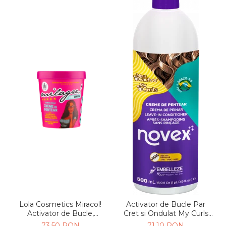
Lola Cosmetics Miracol!
Activator de Bucle Par
Activator de Bucle,
Cret si Ondulat My Curls
hidratare & definire Par
500g
73,50 RON
71,10 RON