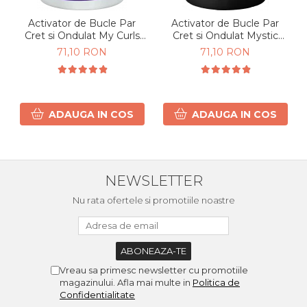
Activator de Bucle Par
Activator de Bucle Par
Cret si Ondulat My Curls
Cret si Ondulat Mystic
500g
Black 500ml
71,10 RON
71,10 RON
ADAUGA IN COS
ADAUGA IN COS
NEWSLETTER
Nu rata ofertele si promotiile noastre
Vreau sa primesc newsletter cu promotiile
magazinului. Afla mai multe in
Politica de
Confidentialitate