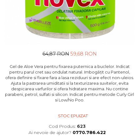
64,87 RON
59,68 RON
Gel de Aloe Vera pentru fixarea puternica a buclelor. Indicat
pentru parul cret sau ondulat natural. Imbogățit cu Pantenol,
ofera definire si fixare fara a lasa reziduuri si are efect non-uleios.
Ajuta la pastrarea umiditatii si la texturizarea suvitelor, evita
despicarea varfurilor si ofera hidratare maxima. Nu contine
parabeni, petrol, sulfati si silicon. Indicat pentru metode Curly Girl
si Low/No Poo.
STOC EPUIZAT
Cod Produs:
623
Ai nevoie de ajutor?
0770.786.422