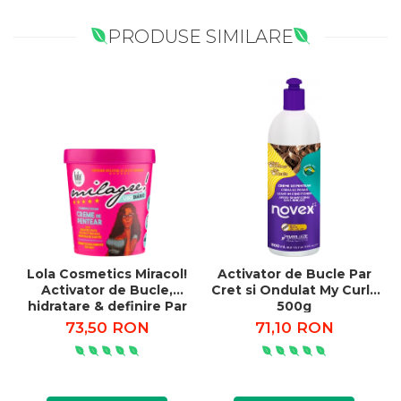
PRODUSE SIMILARE
Lola Cosmetics Miracol!
Activator de Bucle Par
Activator de Bucle,
Cret si Ondulat My Curls
hidratare & definire Par
500g
Cret si Ondulat 450g
73,50 RON
71,10 RON