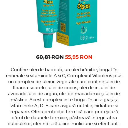
60,81 RON
55,95 RON
Contine ulei de baobab, un ulei hrănitor, bogat în
minerale și vitaminele A și C, Complexul Vitaoleos plus
un complex de uleiuri vegetale care conține ulei de
floarea-soarelui, ulei de cocos, ulei de in, ulei de
avocado, ulei de argan, ulei de macadamia și ulei de
măsline. Acest complex este bogat în acizi grași și
vitaminele A, D, E care asigură nutriție, hidratare și
reparare. Ofera protecție termică care protejează
părul de daunele termice, păstrează integritatea
cuticulelor, oferind strălucire, moliciune și efect anti-