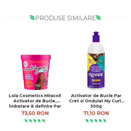
PRODUSE SIMILARE
Lola Cosmetics Miracol!
Activator de Bucle Par
Activator de Bucle,
Cret si Ondulat My Curls
hidratare & definire Par
500g
Cret si Ondulat 450g
73,50 RON
71,10 RON