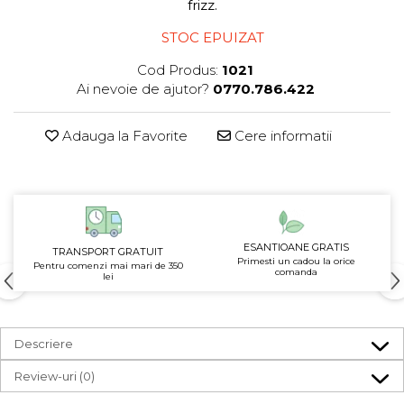
frizz.
STOC EPUIZAT
Cod Produs:
1021
Ai nevoie de ajutor?
0770.786.422
Adauga la Favorite
Cere informatii
ESANTIOANE GRATIS
TRANSPORT GRATUIT
Primesti un cadou la orice
Pentru comenzi mai mari de 350
comanda
lei
Descriere
Review-uri
(0)