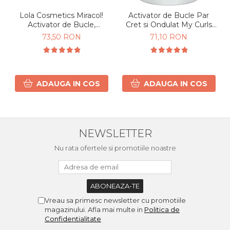
Lola Cosmetics Miracol!
Activator de Bucle Par
Activator de Bucle,
Cret si Ondulat My Curls
hidratare & definire Par
500g
73,50 RON
71,10 RON
Cret si Ondulat 450g
ADAUGA IN COS
ADAUGA IN COS
NEWSLETTER
Nu rata ofertele si promotiile noastre
Vreau sa primesc newsletter cu promotiile
magazinului. Afla mai multe in
Politica de
Confidentialitate