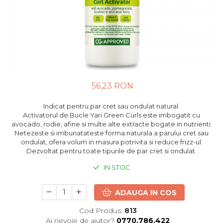
56,23 RON
Indicat pentru par cret sau ondulat natural.
Activatorul de Bucle Yari Green Curls este imbogatit cu
avocado, rodie, afine si multe alte extracte bogate in nutrienti.
Netezeste si imbunatateste forma naturala a parului cret sau
ondulat, ofera volum in masura potrivita si reduce frizz-ul.
Dezvoltat pentru toate tipurile de par cret si ondulat.
IN STOC
ADAUGA IN COS
Cod Produs:
813
Ai nevoie de ajutor?
0770.786.422