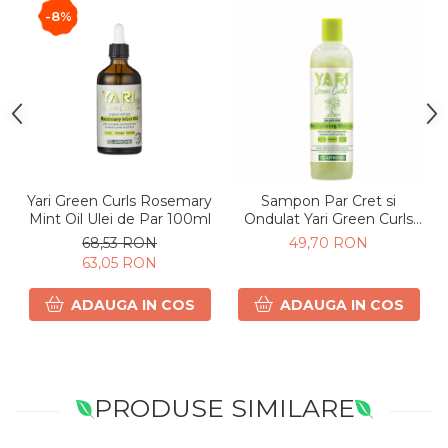
-8%
Yari Green Curls Rosemary
Sampon Par Cret si
Mint Oil Ulei de Par 100ml
Ondulat Yari Green Curls
355ml
68,53 RON
49,70 RON
63,05 RON
ADAUGA IN COS
ADAUGA IN COS
PRODUSE SIMILARE