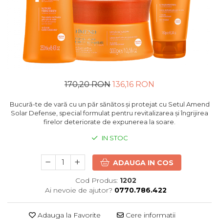
170,20 RON
136,16 RON
Bucură-te de vară cu un păr sănătos și protejat cu Setul Amend
Solar Defense, special formulat pentru revitalizarea și îngrijirea
firelor deteriorate de expunerea la soare.
IN STOC
ADAUGA IN COS
Cod Produs:
1202
Ai nevoie de ajutor?
0770.786.422
Adauga la Favorite
Cere informatii