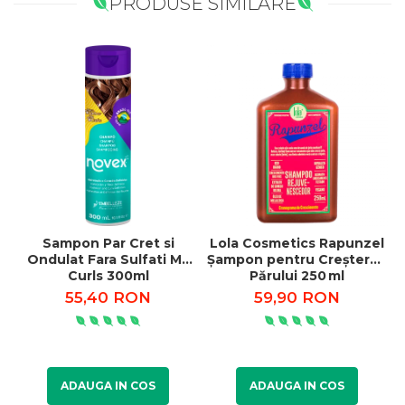
PRODUSE SIMILARE
Sampon Par Cret si
Lola Cosmetics Rapunzel
Ondulat Fara Sulfati My
Șampon pentru Creșterea
Curls 300ml
Părului 250 ml
55,40 RON
59,90 RON
ADAUGA IN COS
ADAUGA IN COS