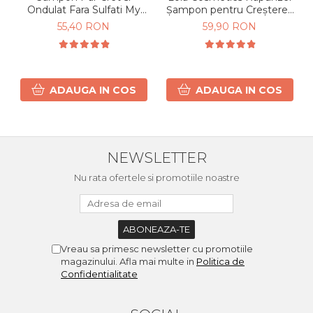
Ondulat Fara Sulfati My
Șampon pentru Creșterea
Curls 300ml
Părului 250 ml
55,40 RON
59,90 RON
ADAUGA IN COS
ADAUGA IN COS
NEWSLETTER
Nu rata ofertele si promotiile noastre
Vreau sa primesc newsletter cu promotiile
magazinului. Afla mai multe in
Politica de
Confidentialitate