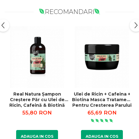
RECOMANDARI
Real Natura Șampon
Ulei de Ricin + Cafeina +
Creștere Păr cu Ulei de
Biotina Masca Tratament
Ricin, Cafeină & Biotină
Pentru Cresterea Parului
300ml
Crescimento Perfeito
55,80 RON
65,69 RON
350ml
ADAUGA IN COS
ADAUGA IN COS