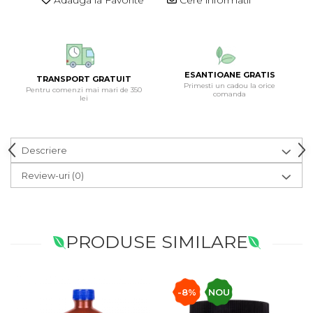
ESANTIOANE GRATIS
TRANSPORT GRATUIT
Primesti un cadou la orice
Pentru comenzi mai mari de 350
comanda
lei
Descriere
Review-uri
(0)
PRODUSE SIMILARE
-8%
NOU