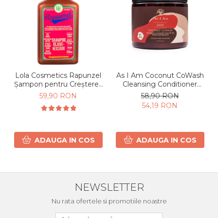
Lola Cosmetics Rapunzel
As I Am Coconut CoWash
Șampon pentru Creșterea
Cleansing Conditioner
Părului 250 ml
pentru Păr Creț și Ondulat
59,90 RON
58,90 RON
454g
54,19 RON
ADAUGA IN COS
ADAUGA IN COS
NEWSLETTER
Nu rata ofertele si promotiile noastre