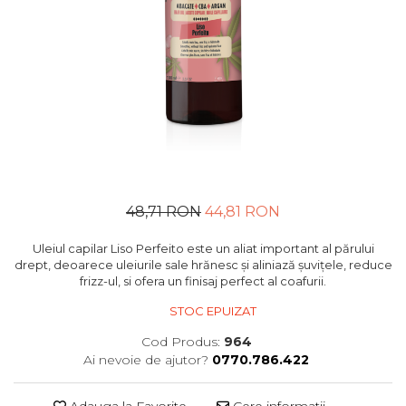
48,71 RON
44,81 RON
Uleiul capilar Liso Perfeito este un aliat important al părului
drept, deoarece uleiurile sale hrănesc și aliniază șuvițele, reduce
frizz-ul, si ofera un finisaj perfect al coafurii.
STOC EPUIZAT
Cod Produs:
964
Ai nevoie de ajutor?
0770.786.422
Adauga la Favorite
Cere informatii