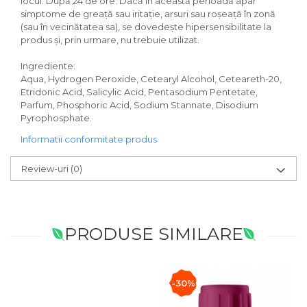
locul. După 24 de ore: Dacă în această perioadă apar
simptome de greață sau iritație, arsuri sau roșeață în zonă
(sau în vecinătatea sa), se dovedește hipersensibilitate la
produs și, prin urmare, nu trebuie utilizat.
Ingrediente:
Aqua, Hydrogen Peroxide, Cetearyl Alcohol, Ceteareth-20,
Etridonic Acid, Salicylic Acid, Pentasodium Pentetate,
Parfum, Phosphoric Acid, Sodium Stannate, Disodium
Pyrophosphate.
Informatii conformitate produs
Review-uri
(0)
PRODUSE SIMILARE
-30%