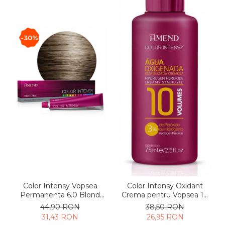
-30%
Color Intensy Vopsea
Color Intensy Oxidant
Permanenta 6.0 Blond
Crema pentru Vopsea 10
Inchis 50g
Vol 3% 75ml
44,90 RON
38,50 RON
31,43 RON
26,95 RON