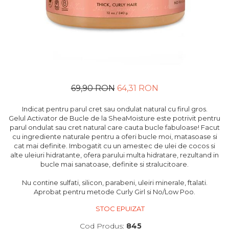
69,90 RON
64,31 RON
Indicat pentru parul cret sau ondulat natural cu firul gros.
Gelul Activator de Bucle de la SheaMoisture este potrivit pentru
parul ondulat sau cret natural care cauta bucle fabuloase! Facut
cu ingrediente naturale pentru a oferi bucle moi, matasoase si
cat mai definite. Imbogatit cu un amestec de ulei de cocos si
alte uleiuri hidratante, ofera parului multa hidratare, rezultand in
bucle mai sanatoase, definite si stralucitoare.
Nu contine sulfati, silicon, parabeni, uleiri minerale, ftalati.
Aprobat pentru metode Curly Girl si No/Low Poo.
STOC EPUIZAT
Cod Produs:
845