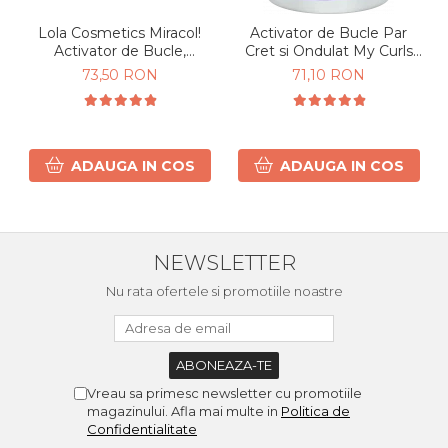
Lola Cosmetics Miracol!
Activator de Bucle Par
Activator de Bucle,
Cret si Ondulat My Curls
hidratare & definire Par
500g
73,50 RON
71,10 RON
Cret si Ondulat 450g
ADAUGA IN COS
ADAUGA IN COS
NEWSLETTER
Nu rata ofertele si promotiile noastre
Vreau sa primesc newsletter cu promotiile
magazinului. Afla mai multe in
Politica de
Confidentialitate