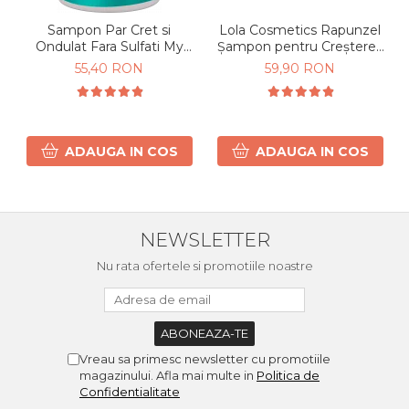
Sampon Par Cret si
Lola Cosmetics Rapunzel
Ondulat Fara Sulfati My
Șampon pentru Creșterea
Curls 300ml
Părului 250 ml
55,40 RON
59,90 RON
ADAUGA IN COS
ADAUGA IN COS
NEWSLETTER
Nu rata ofertele si promotiile noastre
Vreau sa primesc newsletter cu promotiile
magazinului. Afla mai multe in
Politica de
Confidentialitate