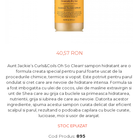
40,57 RON
Aunt Jackie’s Curls&Coils Oh So Clean! sampon hidratant are o
formula creata special pentru parul foarte uscat de la
procedurile chimice, termice si vopsit. Este potrivit pentru parul
ondulat si cret care are nevoie de hidratare intensa. Formula sa
a fost imbogatita cu ulei de cocos, ulei de masline extravirgin si
unt de Shea care au grija ca buclele sa primeasca hidratarea,
nutrientii, grija si iubirea de care au nevoie. Datorita acestor
ingrediente, spuma acestui sampon curata delicat dar eficient
scalpul si parul, rezultand o podoaba capilara cu bucle curate,
lucioase, moi si usor de aranjat.
STOC EPUIZAT
Cod Produs:
895