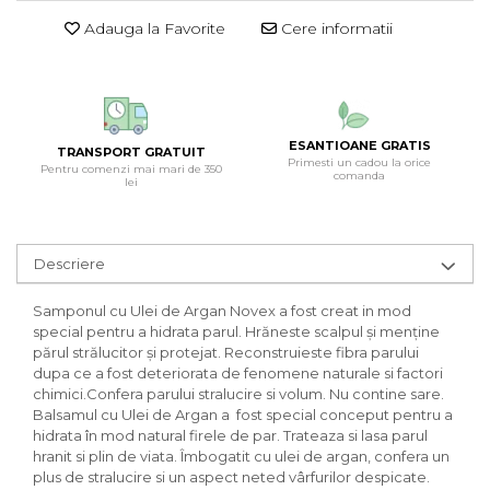
Adauga la Favorite
Cere informatii
ESANTIOANE GRATIS
TRANSPORT GRATUIT
Primesti un cadou la orice
Pentru comenzi mai mari de 350
comanda
lei
Descriere
Samponul cu Ulei de Argan Novex a fost creat in mod
special pentru a hidrata parul. Hrăneste scalpul şi menţine
părul strălucitor şi protejat. Reconstruieste fibra parului
dupa ce a fost deteriorata de fenomene naturale si factori
chimici.Confera parului stralucire si volum. Nu contine sare.
Balsamul cu Ulei de Argan a fost special conceput pentru a
hidrata în mod natural firele de par. Trateaza si lasa parul
hranit si plin de viata. Îmbogatit cu ulei de argan, confera un
plus de stralucire si un aspect neted vârfurilor despicate.