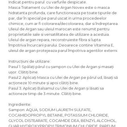
Indicat pentru parul cu varfurile despicate.
Masca Tratament cu Ulei de Argan Novex este o masca
hidratanta profunda, care functioneaza pe toate tipurile de
par, dar în special pe parul uscat in urma procedeelor
chimice, cum ar fi colorarea/decolorarea, dar si îndreptarea.
Uleiul de Argan sau uleiul marocan este renumit pentru
proprietatile sale si versatilitatea de utilizare a acestuia.
Uleiul de argan repara, reconstruieste fibra si lupta
împotriva încurcarii parului. Deoarece contine Vitamina E,
uleiul de argan protejeaza parul împotriva agentilor externi.
Instrucțiuni de utilizare:
Pasul 1: Spălați părul cu șampon cu Ulei de Argan și masați
ușor. Clătiți bine.
Pasul 2: Aplicaţi Masca cu Ulei de Argan pe părul ud, lăsaţi să
acţioneze 10 minute şi apoi clătiţi bine.
Pasul 3: Aplicați Balsamul cu Ulei de Argan și lăsati sa
actioneze timp de 3 minute. Clătiți bine.
Ingrediente:
Sampon: AQUA, SODIUM LAURETH SULFATE,
COCAMIDOPROPYL BETAINE, POTASSIUM CHLORIDE,
GLYCOL DISTEARATE, COCAMIDE DEA, BENZYL ALCOHOL,
GUAR HYDROXYPROPYLTRIMONIUM CHLORIDE, PARFUM,