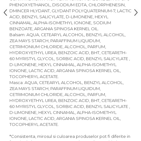
PHENOXYETHANOL, DISODIUM EDTA, CHLORPHENESIN,
DMINCER HLYDANT, GLYDANT POLYQUATERNIUM-7, LACTIC
ACID, BENZYL SALICYLATE, D-LIMONENE, HEXYL
CINNAMAL, ALPHA-ISOMETHYL IONONE, SODIUM
BENZOATE, ARGANIA SPINOSA KERNEL OIL.
Balsam: AQUA, CETEARYL ALCOHOL, BENZYL ALCOHOL,
ZEA MAYS STARCH, PARAFFINUM LIQUIDUM,
CETRIMONIUM CHLORIDE, ALCOHOL, PARFUM,
HYDROXYETHYL UREA, BENZOIC ACID, BHT, CETEARETH-
60 MYRISTYL GLYCOL, SORBIC ACID, BENZYL SALICYLATE ,
D-LIMONENE, HEXYL CINNAMAL, ALPHA-ISOMETHYL
IONONE, LACTIC ACID, ARGANIA SPINOSA KERNEL OIL,
TOCOPHERYL ACETATE.
Masca: AQUA, CETEARYL ALCOHOL, BENZYL ALCOHOL,
ZEA MAYS STARCH, PARAFFINUM LIQUIDUM,
CETRIMONIUM CHLORIDE, ALCOHOL, PARFUM,
HYDROXYETHYL UREA, BENZOIC ACID, BHT, CETEARETH-
60 MYRISTYL GLYCOL, SORBIC ACID, BENZYL SALICYLATE ,
D-LIMONENE, HEXYL CINNAMAL, ALPHA-ISOMETHYL
IONONE, LACTIC ACID, ARGANIA SPINOSA KERNEL OIL,
TOCOPHERYL ACETATE.
*Consistenta, mirosul si culoarea produselor pot fi diferite in